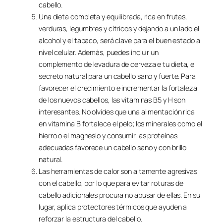
cabello.
Una dieta completa y equilibrada, rica en frutas,
verduras, legumbres y cítricos y dejando a un lado el
alcohol y el tabaco, será clave para el buen estado a
nivel celular. Además, puedes incluir un
complemento de levadura de cerveza e tu dieta, el
secreto natural para un cabello sano y fuerte. Para
favorecer el crecimiento e incrementar la fortaleza
de los nuevos cabellos, las vitaminas B5 y H son
interesantes. No olvides que una alimentación rica
en vitamina B fortalece el pelo; los minerales como el
hierro o el magnesio y consumir las proteínas
adecuadas favorece un cabello sano y con brillo
natural.
Las herramientas de calor son altamente agresivas
con el cabello, por lo que para evitar roturas de
cabello adicionales procura no abusar de ellas. En su
lugar, aplica protectores térmicos que ayuden a
reforzar la estructura del cabello.