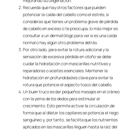
mejorando su oxigenación.
Recuerda que hay otros factores que pueden
potenciar la caída del cabello como el estrés; si
consideras que tienes un problema grave de pérdida
de cabello en exceso o te preocupa, lo más mejor es
consultar a un dermatólogo para ver si es una caída
normal o hay algún otro problema detrás.
Por otro lado, para evitar la rotura adicional y la
sensación de excesiva pérdida en otoño se debe
cuidar la hidratación con mascarillas nutritivas y
reparadoras o aceites esenciales. Mantener la
hidratación en profundidad es clave para evitar la
rotura que potencie el aspecto tosco del cabello.
Un buen truco es dar pequeños masajes en el cráneo
con la yema de los dedos para estimular el
crecimiento. Esto permite activar la circulación de
forma que al dilatar los capilares se potencia el riego
sanguíneo y, por tanto, se facilita que los nutrientes
aplicados en las mascarillas lleguen hasta la raíz del