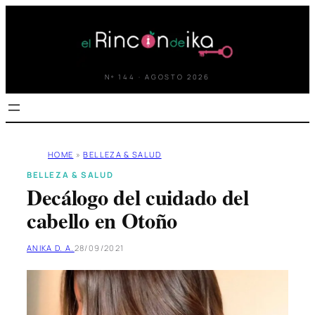
Saltar
al
contenido
Nº 144 · AGOSTO 2026
HOME
»
BELLEZA & SALUD
BELLEZA & SALUD
Decálogo del cuidado del
cabello en Otoño
ANIKA D. A.
28/09/2021