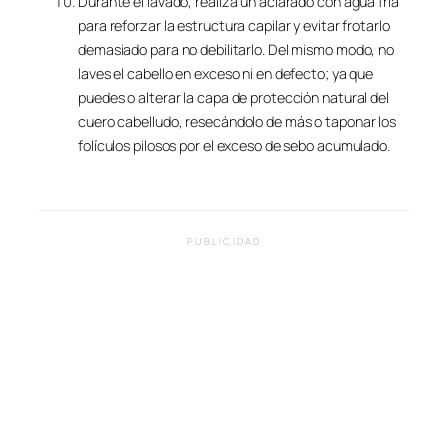
Durante el lavado, realiza un aclarado con agua fría
para reforzar la estructura capilar y evitar frotarlo
demasiado para no debilitarlo. Del mismo modo, no
laves el cabello en exceso ni en defecto; ya que
puedes o alterar la capa de protección natural del
cuero cabelludo, resecándolo de más o taponar los
folículos pilosos por el exceso de sebo acumulado.
PUBLICIDAD