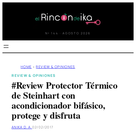
Saltar
al
contenido
Nº 144 · AGOSTO 2026
HOME
»
REVIEW & OPINIONES
REVIEW & OPINIONES
#Review Protector Térmico
de Steinhart con
acondicionador bifásico,
protege y disfruta
ANIKA D. A.
02/02/2017