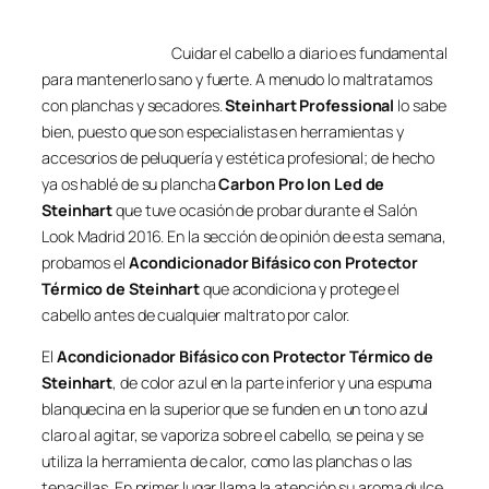
Cuidar el cabello a diario es fundamental
para mantenerlo sano y fuerte. A menudo lo maltratamos
con planchas y secadores.
Steinhart
Professional
lo sabe
bien, puesto que son especialistas en herramientas y
accesorios de peluquería y estética profesional; de hecho
ya os hablé de su plancha
Carbon Pro Ion Led de
Steinhart
que tuve ocasión de probar durante el Salón
Look Madrid 2016. En la sección de opinión de esta semana,
probamos el
Acondicionador Bifásico con Protector
Térmico de Steinhart
que acondiciona y protege el
cabello antes de cualquier maltrato por calor.
El
Acondicionador Bifásico con Protector Térmico de
Steinhart
, de color azul en la parte inferior y una espuma
blanquecina en la superior que se funden en un tono azul
claro al agitar, se vaporiza sobre el cabello, se peina y se
utiliza la herramienta de calor, como las planchas o las
tenacillas. En primer lugar llama la atención su aroma dulce