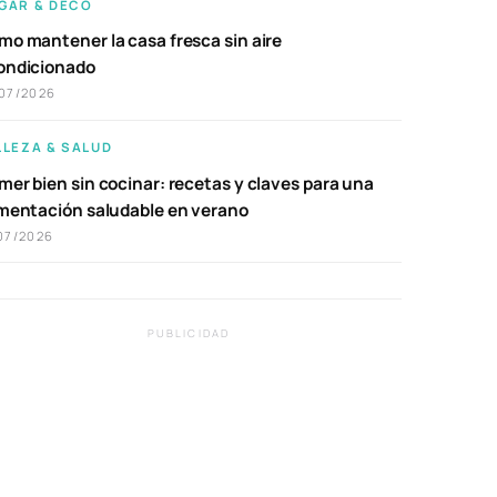
GAR & DECO
mo mantener la casa fresca sin aire
ondicionado
07/2026
LLEZA & SALUD
er bien sin cocinar: recetas y claves para una
imentación saludable en verano
07/2026
PUBLICIDAD