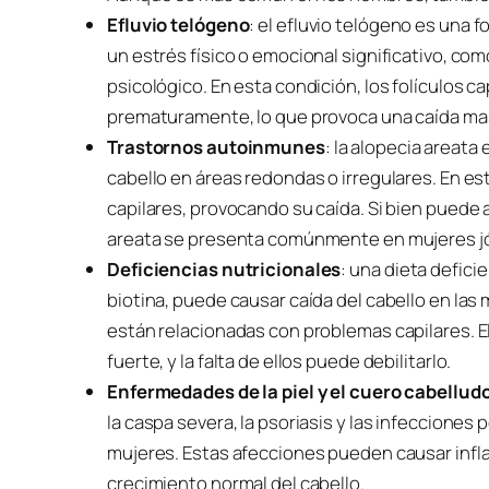
Efluvio telógeno
: el efluvio telógeno es una 
un estrés físico o emocional significativo, co
psicológico. En esta condición, los folículos 
prematuramente, lo que provoca una caída mas
Trastornos autoinmunes
: la alopecia areata
cabello en áreas redondas o irregulares. En es
capilares, provocando su caída. Si bien puede 
areata se presenta comúnmente en mujeres j
Deficiencias nutricionales
: una dieta defici
biotina, puede causar caída del cabello en las 
están relacionadas con problemas capilares. E
fuerte, y la falta de ellos puede debilitarlo.
Enfermedades de la piel y el cuero cabellud
la caspa severa, la psoriasis y las infecciones 
mujeres. Estas afecciones pueden causar inflam
crecimiento normal del cabello.