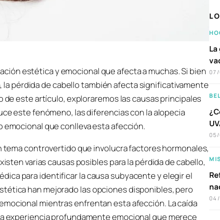
LO
HO
La 
va
ación estética y emocional que afecta a muchas. Si bien
07
 la pérdida de cabello también afecta significativamente
BE
o de este artículo, exploraremos las causas principales
¿C
duce este fenómeno, las diferencias con la alopecia
UVA
o emocional que conlleva esta afección.
05
un tema controvertido que involucra factores hormonales,
MI
xisten varias causas posibles para la pérdida de cabello,
Ref
ica para identificar la causa subyacente y elegir el
na
stética han mejorado las opciones disponibles, pero
04
emocional mientras enfrentan esta afección. La caída
 una experiencia profundamente emocional que merece