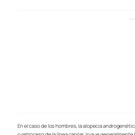
PU
En el caso de los hombres, la alopecia androgenéti
o retroceso de la línea capilar, lo que generalmente l