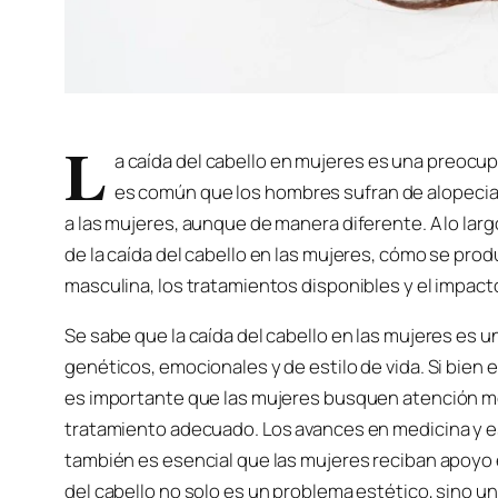
L
a caída del cabello en mujeres es una preocup
es común que los hombres sufran de alopecia,
a las mujeres, aunque de manera diferente. A lo larg
de la caída del cabello en las mujeres, cómo se pro
masculina, los tratamientos disponibles y el impact
Se sabe que la caída del cabello en las mujeres es 
genéticos, emocionales y de estilo de vida. Si bien e
es importante que las mujeres busquen atención méd
tratamiento adecuado. Los avances en medicina y e
también es esencial que las mujeres reciban apoyo 
del cabello no solo es un problema estético, sino