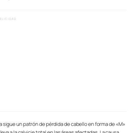
BLICIDAD
ca sigue un patrón de pérdida de cabello en forma de «M»
leva a la calvicie total en las áreas afectadas. La causa