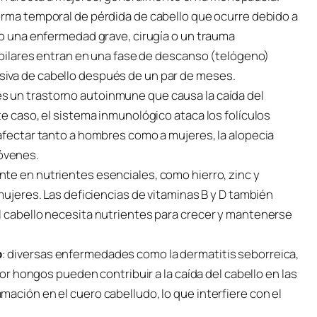
forma temporal de pérdida de cabello que ocurre debido a
mo una enfermedad grave, cirugía o un trauma
capilares entran en una fase de descanso (telógeno)
iva de cabello después de un par de meses.
 es un trastorno autoinmune que causa la caída del
te caso, el sistema inmunológico ataca los folículos
afectar tanto a hombres como a mujeres, la alopecia
óvenes.
ente en nutrientes esenciales, como hierro, zinc y
mujeres. Las deficiencias de vitaminas B y D también
l cabello necesita nutrientes para crecer y mantenerse
o
: diversas enfermedades como la dermatitis seborreica,
por hongos pueden contribuir a la caída del cabello en las
ación en el cuero cabelludo, lo que interfiere con el