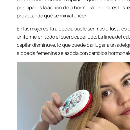
principal es la acción de la hormona dihidrotestoster
provocando que se miniaturicen.
En las mujeres, la alopecia suele ser más difusa, es 
uniforme en todo el cuero cabelludo. La línea del c
capilar disminuye, lo que puede dar lugar a un adel
alopecia femenina se asocia con cambios hormonal