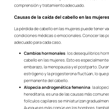
comprensión y tratamiento adecuado.
Causas de la caída del cabello en las mujere
La pérdida de cabello en las mujeres puede tener v
condiciones médicas o emocionales. Conocer las po
adecuado para cada caso.
Cambios hormonales
: los desequilibrios hor
cabello en las mujeres. Esto es especialmente 
embarazo, la menopausia y el postparto. Dura
estrógeno y la progesterona fluctúan, lo que 
permanente del cabello.
Alopecia androgenética femenina
: la alope
hereditaria, es una de las causas más comunes 
folículos capilares se miniaturizan gradualmen
Aunque es más común en los hombres, también