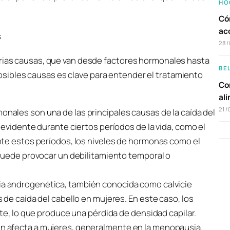
HO
Có
ac
s
28/
arias causas, que van desde factores hormonales hasta
BE
sibles causas es clave para entender el tratamiento
Com
al
21/
monales son una de las principales causas de la caída del
evidente durante ciertos períodos de la vida, como el
nte estos períodos, los niveles de hormonas como el
puede provocar un debilitamiento temporal o
cia androgenética, también conocida como calvicie
de caída del cabello en mujeres. En este caso, los
te, lo que produce una pérdida de densidad capilar.
 afecta a mujeres, generalmente en la menopausia.