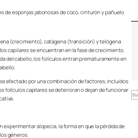
ágena (crecimiento), catágena (transición) y telógena
culos capilares se encuentran en la fase de crecimiento.
a del cabello, los folículos entran prematuramente en
cabello.
rse afectado por una combinación de factores, incluidos
 folículos capilares se deterioran o dejan de funcionar
B
ativa.
u
s
c
experimentar alopecia, la forma en que la pérdida de
a
los géneros.
r