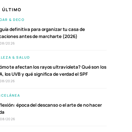
 ÚLTIMO
GAR & DECO
guía definitiva para organizar tu casa de
caciones antes de marcharte (2026)
/08/2026
LLEZA & SALUD
ómo te afectan los rayos ultravioleta? Qué son los
, los UVB y qué significa de verdad el SPF
/08/2026
SCELÁNEA
lexión: época del descanso o el arte de no hacer
da
/08/2026