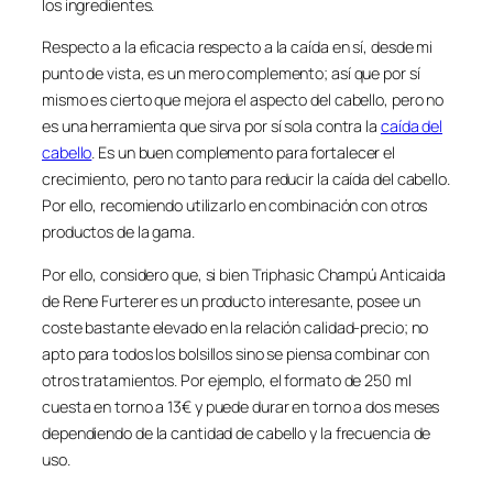
los ingredientes.
Respecto a la eficacia respecto a la caída en sí, desde mi
punto de vista, es un mero complemento; así que por sí
mismo es cierto que mejora el aspecto del cabello, pero no
es una herramienta que sirva por sí sola contra la
caída del
cabello
. Es un buen complemento para fortalecer el
crecimiento, pero no tanto para reducir la caída del cabello.
Por ello, recomiendo utilizarlo en combinación con otros
productos de la gama.
Por ello, considero que, si bien Triphasic Champú Anticaida
de Rene Furterer es un producto interesante, posee un
coste bastante elevado en la relación calidad-precio; no
apto para todos los bolsillos sino se piensa combinar con
otros tratamientos. Por ejemplo, el formato de 250 ml
cuesta en torno a 13€ y puede durar en torno a dos meses
dependiendo de la cantidad de cabello y la frecuencia de
uso.