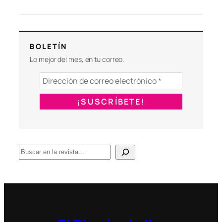
BOLETÍN
Lo mejor del mes, en tu correo.
B
u
s
c
a
r