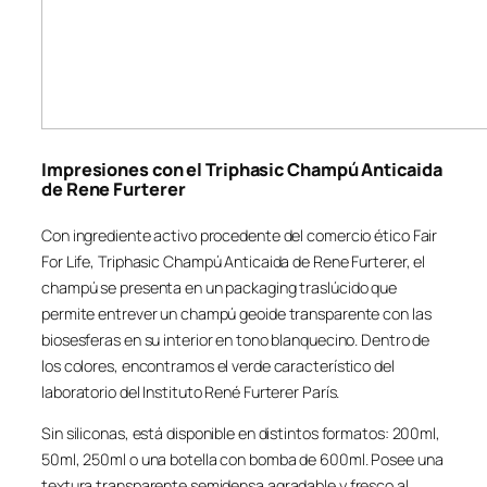
Impresiones con el Triphasic Champú Anticaida
de Rene Furterer
Con ingrediente activo procedente del comercio ético Fair
For Life, Triphasic Champú Anticaida de Rene Furterer, el
champú se presenta en un packaging traslúcido que
permite entrever un champú geoide transparente con las
biosesferas en su interior en tono blanquecino. Dentro de
los colores, encontramos el verde característico del
laboratorio del Instituto René Furterer París.
Sin siliconas, está disponible en distintos formatos: 200ml,
50ml, 250ml o una botella con bomba de 600ml. Posee una
textura transparente semidensa agradable y fresco al