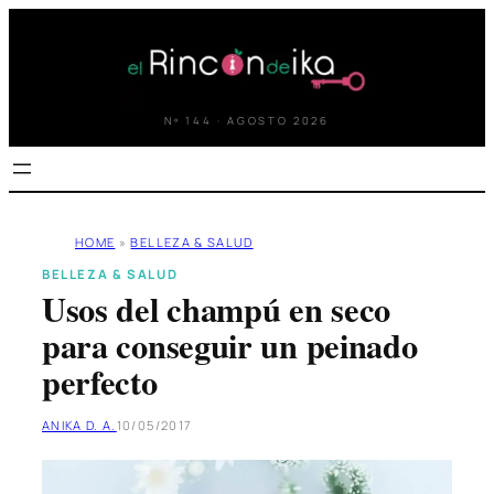
Saltar
al
contenido
Nº 144 · AGOSTO 2026
HOME
»
BELLEZA & SALUD
BELLEZA & SALUD
Usos del champú en seco
para conseguir un peinado
perfecto
ANIKA D. A.
10/05/2017