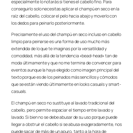
especialmente lo notarás si tienes el cabello fino. Para
conseguirlo solo necesitas aplicar el champú en seco en la
raíz del cabello, colocar el pelo hacia abajo y moverlo con
los dedos para peinarlo posteriormente.
Precisamente el uso del champú en seco incluso en cabello
limpio para peinarse es una forma de uso mucho más
extendida de lo que te imaginas por la versatilidad y
comodidad, más allá de la tendencia «bead-head» tan de
moda últimamente y que no me termina de convencer para
eventos aunque la haya elegido como imagen principal del
texto porque es de los peinados más sencillos y cómodos
que se están viendo últimamente en looks casuals y smart-
casuals.
El champú en seco no sustituye al lavado tradicional del
cabello, pero permite espaciar el tiempo entre lavado y
lavado. Si bien no se debe abusar de su uso porque puede
llegar a obstruir el cabello si se abusa exageradamente, nos
puede sacar de más de un apuro, tanto a la hora de