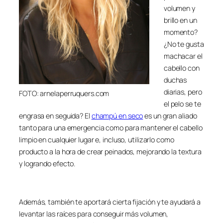
volumen y
brillo en un
momento?
¿No te gusta
machacar el
cabello con
duchas
diarias, pero
FOTO: arnelaperruquers.com
el pelo se te
engrasa en seguida? El
champú en seco
es un gran aliado
tanto para una emergencia como para mantener el cabello
limpio en cualquier lugar e, incluso, utilizarlo como
producto a la hora de crear peinados, mejorando la textura
y logrando efecto.
Además, también te aportará cierta fijación y te ayudará a
levantar las raíces para conseguir más volumen,