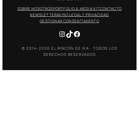
SOBRE NOSOTROS
PORTFOLIO & MEDIA KIT
CONTACTO
NEWSLETTER
AVISO LEGAL Y PRIVACIDAD
GESTIONAR CONSENTIMIENTO
Instagram
TikTok
Facebook
© 2014–2026 EL RINCÓN DE IKA · TODOS LOS
DERECHOS RESERVADOS