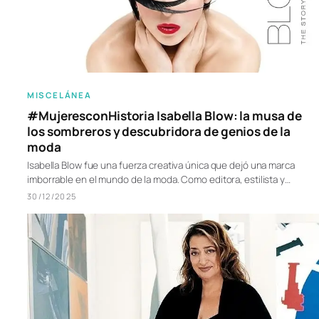
MISCELÁNEA
#MujeresconHistoria Isabella Blow: la musa de
los sombreros y descubridora de genios de la
moda
Isabella Blow fue una fuerza creativa única que dejó una marca
imborrable en el mundo de la moda. Como editora, estilista y…
30/12/2025