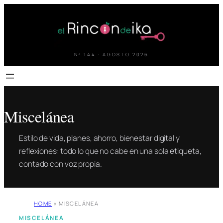
Saltar
al
contenido
Nº 144 · AGOSTO 2026
Miscelánea
Estilo de vida, planes, ahorro, bienestar digital y
reflexiones: todo lo que no cabe en una sola etiqueta,
contado con voz propia.
HOME
»
MISCELÁNEA
MISCELÁNEA