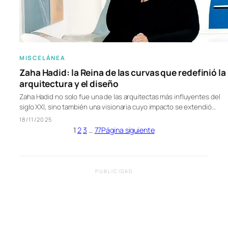
MISCELÁNEA
Zaha Hadid: la Reina de las curvas que redefinió la
arquitectura y el diseño
Zaha Hadid no solo fue una de las arquitectas más influyentes del
siglo XXI, sino también una visionaria cuyo impacto se extendió…
18/11/2025
1
2
3
…
77
Página siguiente
PUBLICIDAD