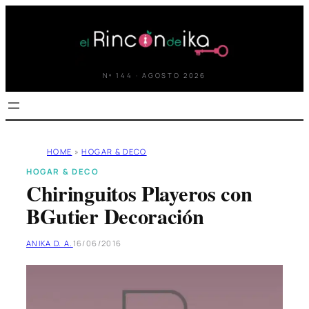
Saltar
al
contenido
Nº 144 · AGOSTO 2026
HOME
»
HOGAR & DECO
HOGAR & DECO
Chiringuitos Playeros con
BGutier Decoración
ANIKA D. A.
16/06/2016