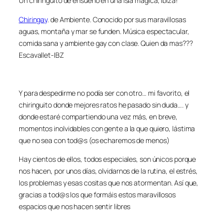
Un chiringuito de ensueño en una isla mágica, Ibiza!
Chiringay
. de Ambiente. Conocido por sus maravillosas
aguas, montaña y mar se funden. Música espectacular,
comida sana y ambiente gay con clase. Quien da mas???
Escavallet-IBZ
Y para despedirme no podía ser con otro… mi favorito, el
chiringuito donde mejores ratos he pasado sin duda…. y
donde estaré compartiendo una vez más, en breve,
momentos inolvidables con gente a la que quiero, lástima
que no sea con tod@s (os echaremos de menos)
Hay cientos de ellos, todos especiales, son únicos porque
nos hacen, por unos días, olvidarnos de la rutina, el estrés,
los problemas y esas cositas que nos atormentan. Así que,
gracias a tod@s los que formáis estos maravillosos
espacios que nos hacen sentir libres