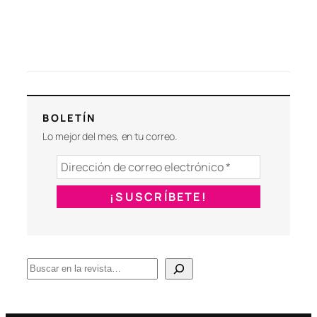
BOLETÍN
Lo mejor del mes, en tu correo.
B
u
s
c