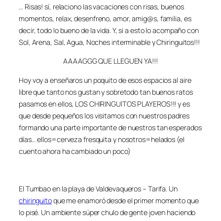
… Risas! sí, relaciono las vacaciones con risas, buenos
momentos, relax, desenfreno, amor, amig@s, familia, es
decir, todo lo bueno de la vida. Y, si a esto lo acompaño con
Sol, Arena, Sal, Agua, Noches interminable y Chiringuitos!!!
AAAAGGG QUE LLEGUEN YA!!!
Hoy voy a enseñaros un poquito de esos espacios al aire
libre que tanto nos gustan y sobretodo tan buenos ratos
pasamos en ellos, LOS CHIRINGUITOS PLAYEROS!!! y es
que desde pequeños los visitamos con nuestros padres
formando una parte importante de nuestros tan esperados
días… ellos=cerveza fresquita y nosotros=helados (el
cuento ahora ha cambiado un poco)
El Tumbao en la playa de Valdevaqueros – Tarifa. Un
chiringuito
que me enamoró desde el primer momento que
lo pisé. Un ambiente súper chulo de gente joven haciendo