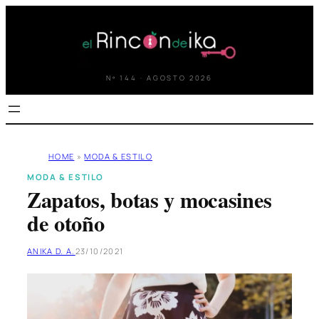
Saltar
al
contenido
Nº 144 · AGOSTO 2026
HOME
»
MODA & ESTILO
MODA & ESTILO
Zapatos, botas y mocasines
de otoño
ANIKA D. A.
23/10/2021