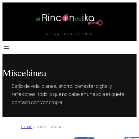
Saltar
al
contenido
Nº 144 · AGOSTO 2026
Miscelánea
Estilo de vida, planes, ahorro, bienestar digital y
reflexiones: todo lo que no cabe en una sola etiqueta,
contado con voz propia.
HOME
»
MISCELÁNEA