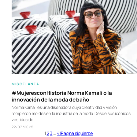
MISCELÁNEA
#MujeresconHistoria Norma Kamali o la
innovación de la moda de baño
Norma Kamali es una diseñadora cuya creatividad y visión
rompieron moldes en la industria de la moda. Desde sus icónicos
vestidos de…
22/07/2025
1
2
3
…
41
Página siguiente