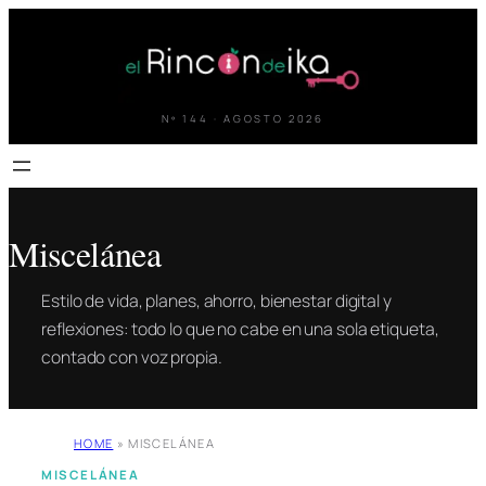
Saltar
al
contenido
Nº 144 · AGOSTO 2026
Miscelánea
Estilo de vida, planes, ahorro, bienestar digital y
reflexiones: todo lo que no cabe en una sola etiqueta,
contado con voz propia.
HOME
»
MISCELÁNEA
MISCELÁNEA