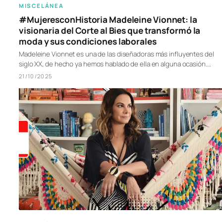
MISCELÁNEA
#MujeresconHistoria Madeleine Vionnet: la
visionaria del Corte al Bies que transformó la
moda y sus condiciones laborales
Madeleine Vionnet es una de las diseñadoras más influyentes del
siglo XX, de hecho ya hemos hablado de ella en alguna ocasión.…
21/10/2025