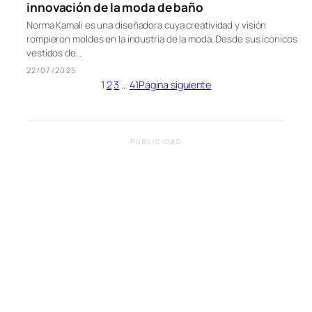
innovación de la moda de baño
Norma Kamali es una diseñadora cuya creatividad y visión
rompieron moldes en la industria de la moda. Desde sus icónicos
vestidos de…
22/07/2025
1
2
3
…
41
Página siguiente
PUBLICIDAD