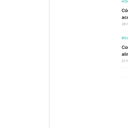
HO
Có
ac
28/
BE
Com
al
21/