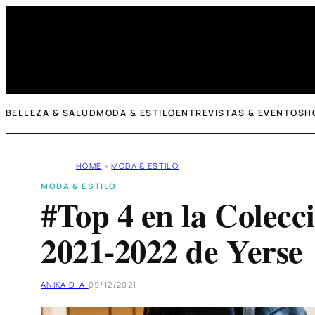
Saltar
al
contenido
BELLEZA & SALUD
MODA & ESTILO
ENTREVISTAS & EVENTOS
H
HOME
»
MODA & ESTILO
MODA & ESTILO
#Top 4 en la Colecc
2021-2022 de Yerse
ANIKA D. A.
09/12/2021