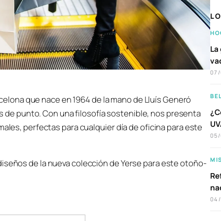
LO
HO
La 
va
07
BE
celona que nace en 1964 de la mano de Lluís Generó
¿C
 de punto. Con una filosofía sostenible, nos presenta
UVA
males, perfectas para cualquier día de oficina para este
05
MI
diseños de la nueva colección de Yerse para este otoño-
Ref
na
04