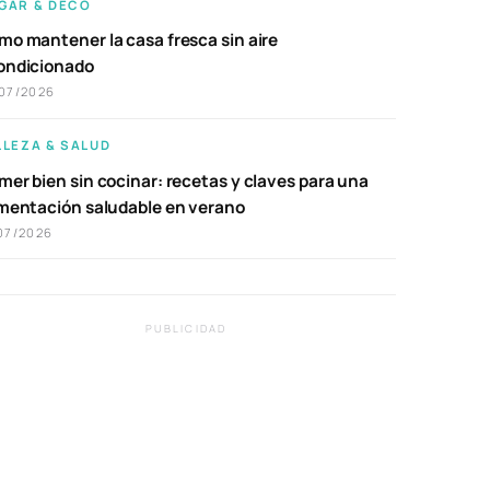
GAR & DECO
mo mantener la casa fresca sin aire
ondicionado
07/2026
LLEZA & SALUD
er bien sin cocinar: recetas y claves para una
imentación saludable en verano
07/2026
PUBLICIDAD