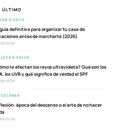
 ÚLTIMO
GAR & DECO
guía definitiva para organizar tu casa de
caciones antes de marcharte (2026)
/08/2026
LLEZA & SALUD
ómo te afectan los rayos ultravioleta? Qué son los
, los UVB y qué significa de verdad el SPF
/08/2026
SCELÁNEA
lexión: época del descanso o el arte de no hacer
da
/08/2026