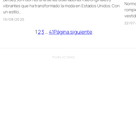
Norma 
vibrantes que ha transformado la moda en Estados Unidos. Con
rompie
un estilo…
vesti
19/08/2025
22/07
1
2
3
…
41
Página siguiente
PUBLICIDAD