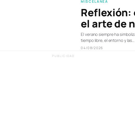
MISCELÁNEA
Reflexión:
el arte de 
El verano siempre ha simbolizad
tiempo libre, el entorno y las…
04/08/2026
PUBLICIDAD