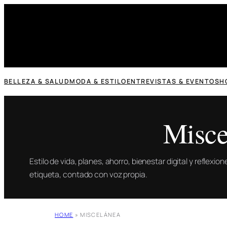
Saltar
al
contenido
BELLEZA & SALUD
MODA & ESTILO
ENTREVISTAS & EVENTOS
H
Misce
Estilo de vida, planes, ahorro, bienestar digital y reflexi
etiqueta, contado con voz propia.
HOME
»
MISCELÁNEA