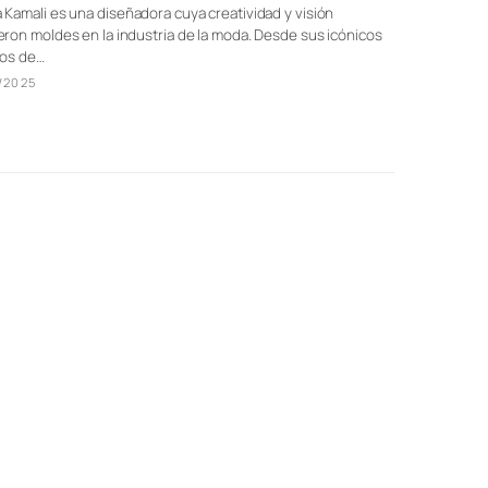
Kamali es una diseñadora cuya creatividad y visión
ron moldes en la industria de la moda. Desde sus icónicos
dos de…
/2025