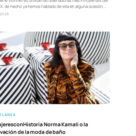
ine Vionnet es una de las diseñadoras más influyentes del
XX, de hecho ya hemos hablado de ella en alguna ocasión.…
/2025
ELÁNEA
eresconHistoria Norma Kamali o la
vación de la moda de baño