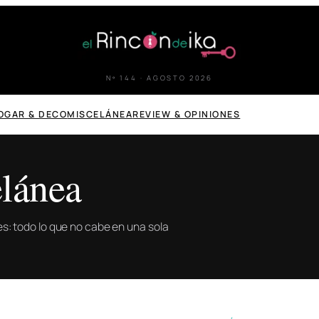
Nº 144 · AGOSTO 2026
OGAR & DECO
MISCELÁNEA
REVIEW & OPINIONES
lánea
ones: todo lo que no cabe en una sola