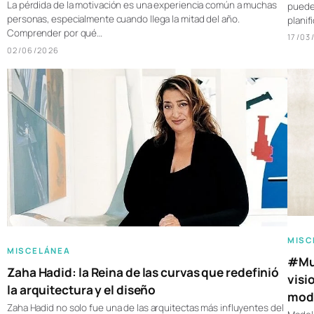
La pérdida de la motivación es una experiencia común a muchas
pueden
personas, especialmente cuando llega la mitad del año.
plani
Comprender por qué…
17/03
02/06/2026
MISC
MISCELÁNEA
#Muj
Zaha Hadid: la Reina de las curvas que redefinió
visi
la arquitectura y el diseño
moda
Zaha Hadid no solo fue una de las arquitectas más influyentes del