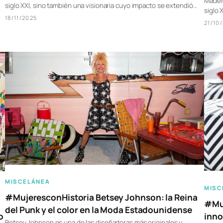
Madele
siglo XXI, sino también una visionaria cuyo impacto se extendió…
siglo 
18/11/2025
21/10
MISCELÁNEA
MISC
#MujeresconHistoria Betsey Johnson: la Reina
#Muj
del Punk y el color en la Moda Estadounidense
inno
o
Betsey Johnson es una de las diseñadoras más originales y