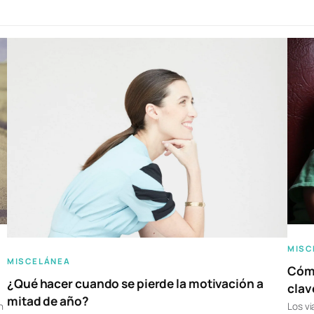
MISC
MISCELÁNEA
Cómo
¿Qué hacer cuando se pierde la motivación a
clav
mitad de año?
n
Los vi