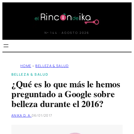
Saltar
al
contenido
Nº 144 · AGOSTO 2026
HOME
»
BELLEZA & SALUD
BELLEZA & SALUD
¿Qué es lo que más le hemos
preguntado a Google sobre
belleza durante el 2016?
ANIKA D. A.
06/01/2017