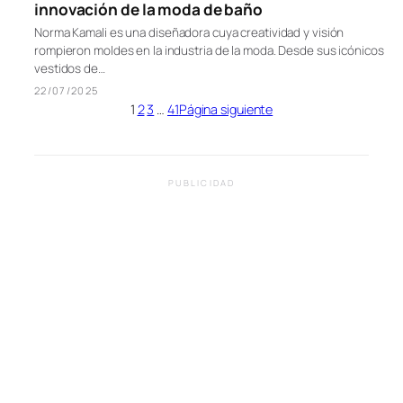
innovación de la moda de baño
Norma Kamali es una diseñadora cuya creatividad y visión
rompieron moldes en la industria de la moda. Desde sus icónicos
vestidos de…
22/07/2025
1
2
3
…
41
Página siguiente
PUBLICIDAD