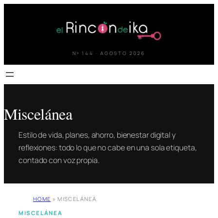
Saltar
al
contenido
Nº 144 · AGOSTO 2026
Miscelánea
Estilo de vida, planes, ahorro, bienestar digital y
reflexiones: todo lo que no cabe en una sola etiqueta,
contado con voz propia.
HOME
»
MISCELÁNEA
MISCELÁNEA