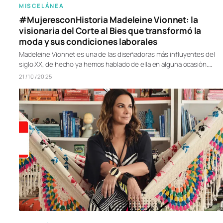
MISCELÁNEA
#MujeresconHistoria Madeleine Vionnet: la
visionaria del Corte al Bies que transformó la
moda y sus condiciones laborales
Madeleine Vionnet es una de las diseñadoras más influyentes del
siglo XX, de hecho ya hemos hablado de ella en alguna ocasión.…
21/10/2025