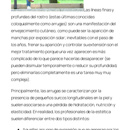
Las líneas finas y
profundas del rostro (estas últimas conocidas
coloquialmente como arrugas) son una manifestación del
envejecimiento cutáneo, como puede ser la aparición de
manchas por exposición solar; inevitables con el paso de
los años, frenar su aparición y controlar su extensión son el
mejor tratamiento porque una vez aparecen es más
complicado de lo que parece hacerlas desaparecer (se
pueden disimular temporalmente o reducir su profundidad,
pero eliminarlas completamente es una tarea muy muy
compleja).
Principalmente, las arrugas se caracterizan por la
presencia de pequeños surcos longitudinales en la piel y
suelen asociarse a una pérdida de hidratación, nutrición y
elasticidad. En realidad, los profesionales de la estética
suelen diferenciar entre dos tipos distintos:
Aquellas arrugas de expresión que se generan por los