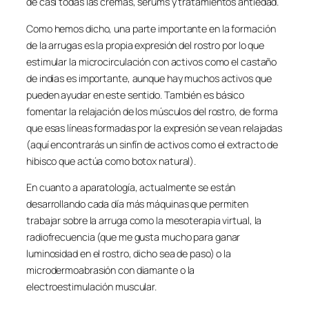
de casi todas las cremas, serums y tratamientos antiedad.
Como hemos dicho, una parte importante en la formación
de la arrugas es la propia expresión del rostro por lo que
estimular la microcirculación con activos como el castaño
de indias es importante, aunque hay muchos activos que
pueden ayudar en este sentido. También es básico
fomentar la relajación de los músculos del rostro, de forma
que esas líneas formadas por la expresión se vean relajadas
(aquí encontrarás un sinfín de activos como el extracto de
hibisco que actúa como botox natural).
En cuanto a aparatología, actualmente se están
desarrollando cada día más máquinas que permiten
trabajar sobre la arruga como la mesoterapia virtual, la
radiofrecuencia (que me gusta mucho para ganar
luminosidad en el rostro, dicho sea de paso) o la
microdermoabrasión con diamante o la
electroestimulación muscular.