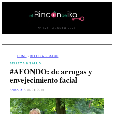
Saltar
al
contenido
Nº 144 · AGOSTO 2026
HOME
»
BELLEZA & SALUD
BELLEZA & SALUD
#AFONDO: de arrugas y
envejecimiento facial
ANIKA D. A.
01/01/2019