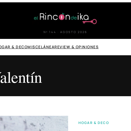
Nº 144 · AGOSTO 2026
OGAR & DECO
MISCELÁNEA
REVIEW & OPINIONES
alentín
HOGAR & DECO