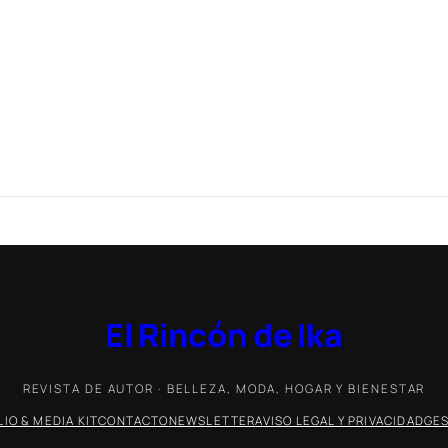
El Rincón de Ika
REVISTA DE AUTOR · BELLEZA, MODA, HOGAR Y BIENESTAR
IO & MEDIA KIT
CONTACTO
NEWSLETTER
AVISO LEGAL Y PRIVACIDAD
GES