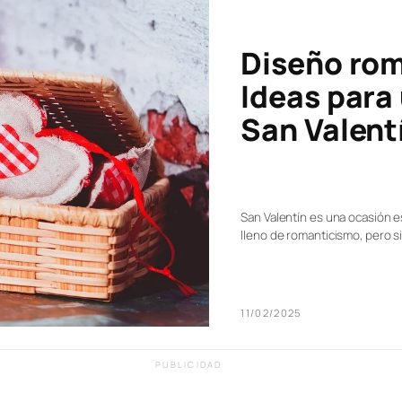
Diseño rom
Ideas para
San Valent
San Valentín es una ocasión e
lleno de romanticismo, pero s
11/02/2025
PUBLICIDAD