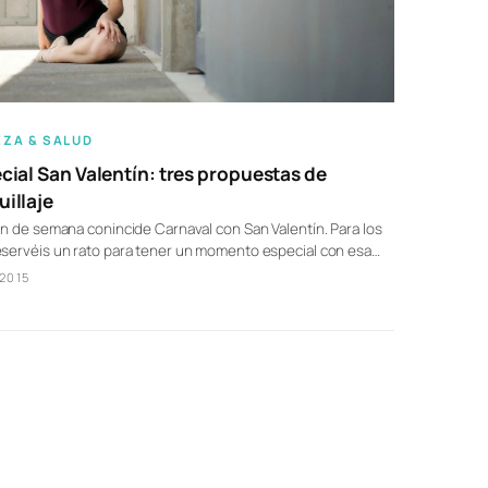
EZA & SALUD
cial San Valentín: tres propuestas de
illaje
in de semana conincide Carnaval con San Valentín. Para los
eservéis un rato para tener un momento especial con esa…
/2015