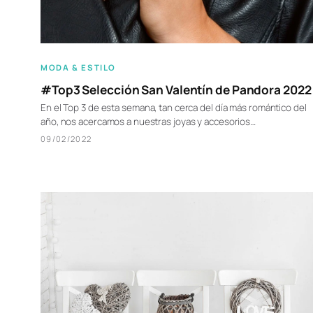
MODA & ESTILO
#Top3 Selección San Valentín de Pandora 2022
En el Top 3 de esta semana, tan cerca del día más romántico del
año, nos acercamos a nuestras joyas y accesorios…
09/02/2022