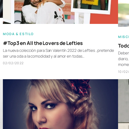
MODA & ESTILO
MISC
#Top3 en All the Lovers de Lefties
Todo
La nueva colección para San Valentín 2022 de Lefties , pretende
Debem
ser una oda a la comodidad y al amor en todas…
diario
02/02/2022
momen
10/02