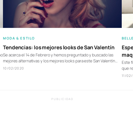
MODA & ESTILO
BELL
Tendencias: los mejores looks de San Valentín
Espe
maqu
no
Se acerca el 14 de Febrero y hemos preguntado y buscado las
mejores alternativas y los mejores looks para este San Valentín…
Este f
que r
10/02/2020
11/02
PUBLICIDAD