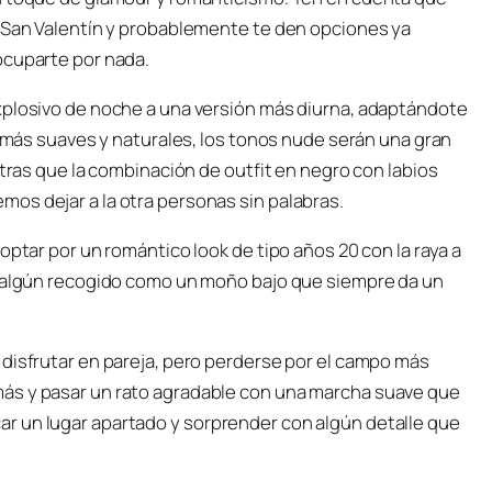
s San Valentín y probablemente te den opciones ya
ocuparte por nada.
xplosivo de noche a una versión más diurna, adaptándote
s más suaves y naturales, los tonos nude serán una gran
ntras que la combinación de outfit en negro con labios
os dejar a la otra personas sin palabras.
optar por un romántico look de tipo años 20 con la raya a
r algún recogido como un moño bajo que siempre da un
 disfrutar en pareja, pero perderse por el campo más
ás y pasar un rato agradable con una marcha suave que
r un lugar apartado y sorprender con algún detalle que