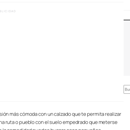
BLICIDAD
B
u
s
c
rsión más cómoda con un calzado que te permita realizar
a
una ruta o pueblo con el suelo empedrado que meterse
r