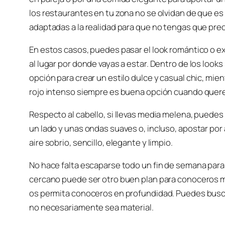
los restaurantes en tu zona no se olvidan de que e
adaptadas a la realidad para que no tengas que pre
En estos casos, puedes pasar el look romántico o e
al lugar por donde vayas a estar. Dentro de los look
opción para crear un estilo dulce y casual chic, mie
rojo intenso siempre es buena opción cuando querem
Respecto al cabello, si llevas media melena, puedes 
un lado y unas ondas suaves o, incluso, apostar po
aire sobrio, sencillo, elegante y limpio.
No hace falta escaparse todo un fin de semana para
cercano puede ser otro buen plan para conoceros m
os permita conoceros en profundidad. Puedes busca
no necesariamente sea material.