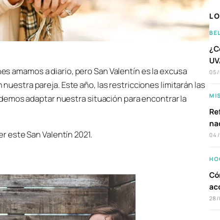
LO
BE
¿C
UVA
s amamos a diario, pero San Valentín es la excusa
05
uestra pareja. Este año, las restricciones limitarán las
MI
demos adaptar nuestra situación para encontrar la
Ref
na
 este San Valentín 2021.
04
HO
Có
ac
28/