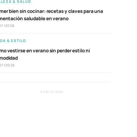
LLEZA & SALUD
er bien sin cocinar: recetas y claves para una
imentación saludable en verano
07/2026
DA & ESTILO
o vestirse en verano sin perder estilo ni
modidad
07/2026
PUBLICIDAD