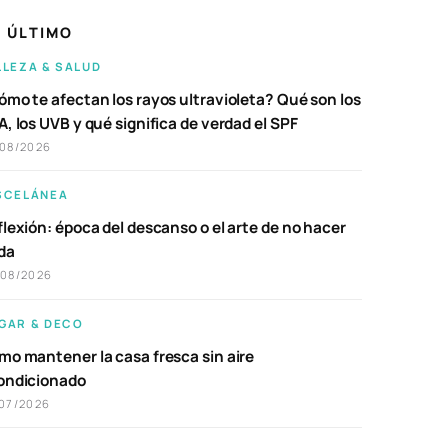
 ÚLTIMO
LLEZA & SALUD
ómo te afectan los rayos ultravioleta? Qué son los
, los UVB y qué significa de verdad el SPF
/08/2026
SCELÁNEA
lexión: época del descanso o el arte de no hacer
da
/08/2026
GAR & DECO
mo mantener la casa fresca sin aire
ondicionado
07/2026