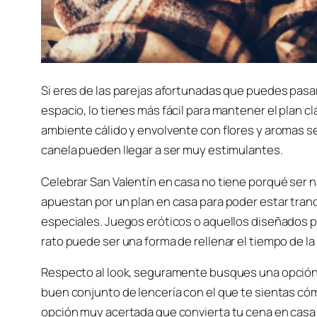
Si eres de las parejas afortunadas que puedes pasar 
espacio, lo tienes más fácil para mantener el plan cl
ambiente cálido y envolvente con flores y aromas 
canela pueden llegar a ser muy estimulantes.
Celebrar San Valentín en casa no tiene porqué ser
apuestan por un plan en casa para poder estar tran
especiales. Juegos eróticos o aquellos diseñados p
rato puede ser una forma de rellenar el tiempo de la
Respecto al look, seguramente busques una opción 
buen conjunto de lencería con el que te sientas c
opción muy acertada que convierta tu cena en casa 