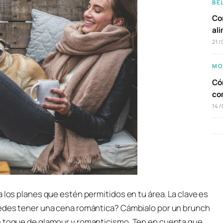
BE
Com
al
21/
MO
Cóm
co
14/
 los planes que estén permitidos en tu área. La clave es
puedes tener una cena romántica? Cámbialo por un brunch
un toque de glamour y romanticismo. Ten en cuenta que