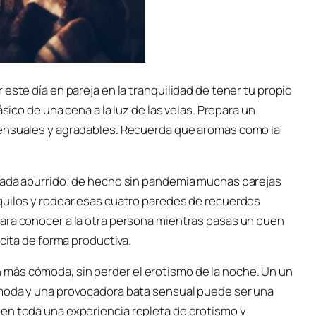
este día en pareja en la tranquilidad de tener tu propio
ásico de una cena a la luz de las velas. Prepara un
sensuales y agradables. Recuerda que aromas como la
 nada aburrido; de hecho sin pandemia muchas parejas
quilos y rodear esas cuatro paredes de recuerdos
ara conocer a la otra persona mientras pasas un buen
 cita de forma productiva.
más cómoda, sin perder el erotismo de la noche. Un un
ómoda y una provocadora bata sensual puede ser una
en toda una experiencia repleta de erotismo y