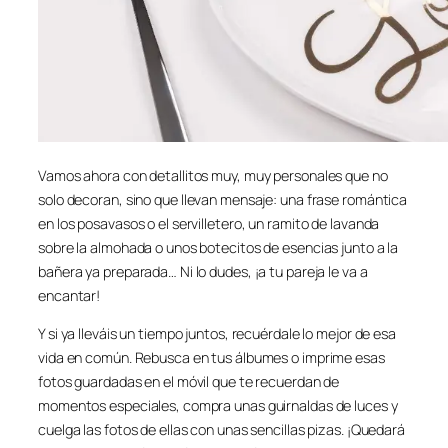
Vamos ahora con detallitos muy, muy personales que no
solo decoran, sino que llevan mensaje: una frase romántica
en los posavasos o el servilletero, un ramito de lavanda
sobre la almohada o unos botecitos de esencias junto a la
bañera ya preparada… Ni lo dudes, ¡a tu pareja le va a
encantar!
Y si ya lleváis un tiempo juntos, recuérdale lo mejor de esa
vida en común. Rebusca en tus álbumes o imprime esas
fotos guardadas en el móvil que te recuerdan de
momentos especiales, compra unas guirnaldas de luces y
cuelga las fotos de ellas con unas sencillas pizas. ¡Quedará