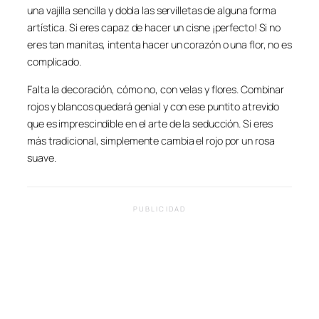
una vajilla sencilla y dobla las servilletas de alguna forma
artística. Si eres capaz de hacer un cisne ¡perfecto! Si no
eres tan manitas, intenta hacer un corazón o una flor, no es
complicado.
Falta la decoración, cómo no, con velas y flores. Combinar
rojos y blancos quedará genial y con ese puntito atrevido
que es imprescindible en el arte de la seducción. Si eres
más tradicional, simplemente cambia el rojo por un rosa
suave.
PUBLICIDAD