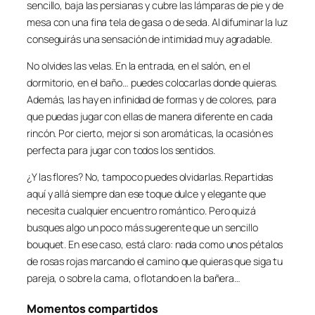
sencillo, baja las persianas y cubre las lámparas de pie y de
mesa con una fina tela de gasa o de seda. Al difuminar la luz
conseguirás una sensación de intimidad muy agradable.
No olvides las velas. En la entrada, en el salón, en el
dormitorio, en el baño… puedes colocarlas donde quieras.
Además, las hay en infinidad de formas y de colores, para
que puedas jugar con ellas de manera diferente en cada
rincón. Por cierto, mejor si son aromáticas, la ocasión es
perfecta para jugar con todos los sentidos.
¿Y las flores? No, tampoco puedes olvidarlas. Repartidas
aquí y allá siempre dan ese toque dulce y elegante que
necesita cualquier encuentro romántico. Pero quizá
busques algo un poco más sugerente que un sencillo
bouquet. En ese caso, está claro: nada como unos pétalos
de rosas rojas marcando el camino que quieras que siga tu
pareja, o sobre la cama, o flotando en la bañera…
Momentos compartidos