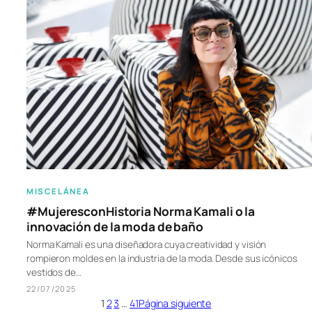
MISCELÁNEA
#MujeresconHistoria Norma Kamali o la
innovación de la moda de baño
Norma Kamali es una diseñadora cuya creatividad y visión
rompieron moldes en la industria de la moda. Desde sus icónicos
vestidos de…
22/07/2025
1
2
3
…
41
Página siguiente