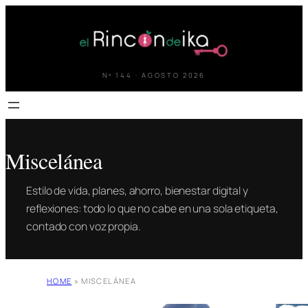
Saltar
al
contenido
Nº 144 · AGOSTO 2026
Miscelánea
Estilo de vida, planes, ahorro, bienestar digital y
reflexiones: todo lo que no cabe en una sola etiqueta,
contado con voz propia.
HOME
»
MISCELÁNEA