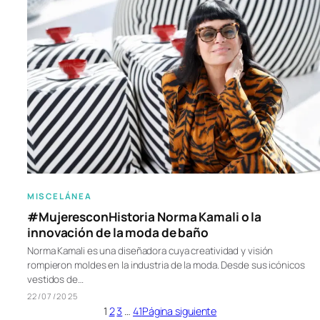
MISCELÁNEA
#MujeresconHistoria Norma Kamali o la
innovación de la moda de baño
Norma Kamali es una diseñadora cuya creatividad y visión
rompieron moldes en la industria de la moda. Desde sus icónicos
vestidos de…
22/07/2025
1
2
3
…
41
Página siguiente