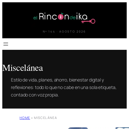
Saltar
al
contenido
Nº 144 · AGOSTO 2026
Miscelánea
Estilo de vida, planes, ahorro, bienestar digital y
reflexiones: todo lo que no cabe en una sola etiqueta,
contado con voz propia.
HOME
»
MISCELÁNEA