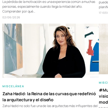
La pérdida de la motivación es una experiencia común a muchas
pueden
personas, especialmente cuando llega la mitad del año.
plani
Comprender por qué…
17/03
02/06/2026
MISC
MISCELÁNEA
#Muj
Zaha Hadid: la Reina de las curvas que redefinió
visi
la arquitectura y el diseño
moda
Zaha Hadid no solo fue una de las arquitectas más influyentes del