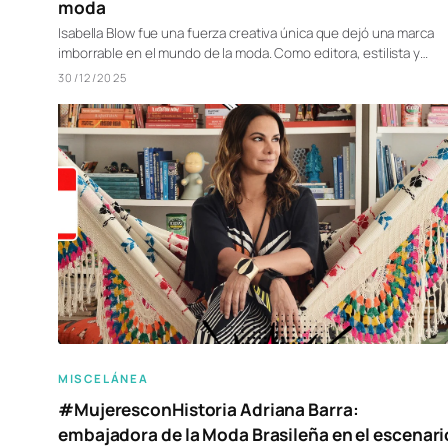
moda
Isabella Blow fue una fuerza creativa única que dejó una marca
imborrable en el mundo de la moda. Como editora, estilista y…
30/12/2025
MISCELÁNEA
#MujeresconHistoria Adriana Barra:
embajadora de la Moda Brasileña en el escenari