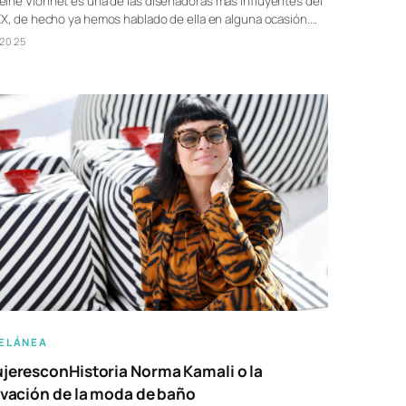
ine Vionnet es una de las diseñadoras más influyentes del
XX, de hecho ya hemos hablado de ella en alguna ocasión.…
/2025
ELÁNEA
eresconHistoria Norma Kamali o la
vación de la moda de baño