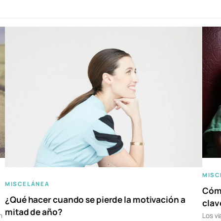
MISC
MISCELÁNEA
Cómo
¿Qué hacer cuando se pierde la motivación a
clav
mitad de año?
n
Los vi