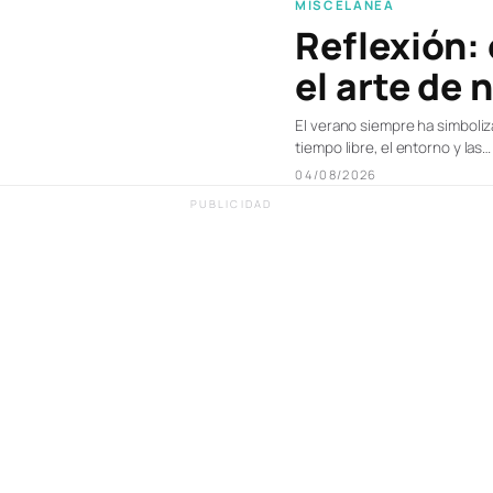
MISCELÁNEA
Reflexión:
el arte de 
El verano siempre ha simbolizad
tiempo libre, el entorno y las…
04/08/2026
PUBLICIDAD