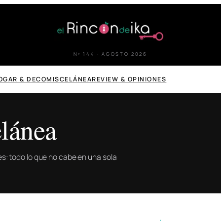
Nº 144 · AGOSTO 2026
OGAR & DECO
MISCELÁNEA
REVIEW & OPINIONES
lánea
ones: todo lo que no cabe en una sola