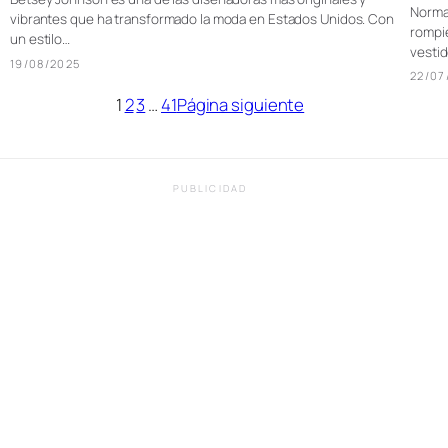
Norma 
vibrantes que ha transformado la moda en Estados Unidos. Con
rompie
un estilo…
vesti
19/08/2025
22/07
1
2
3
…
41
Página siguiente
PUBLICIDAD