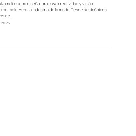
Kamali es una diseñadora cuya creatividad y visión
ron moldes en la industria de la moda. Desde sus icónicos
dos de…
/2025