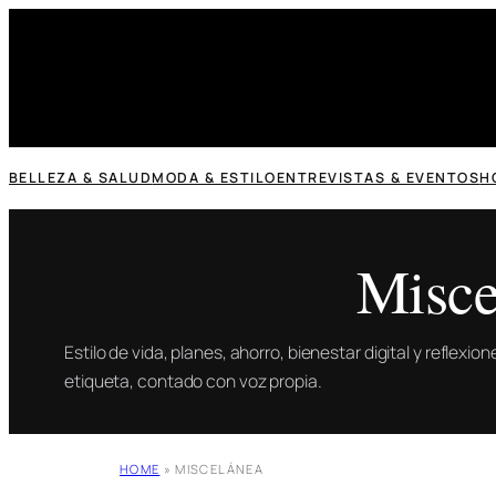
Saltar
al
contenido
BELLEZA & SALUD
MODA & ESTILO
ENTREVISTAS & EVENTOS
H
Misce
Estilo de vida, planes, ahorro, bienestar digital y reflexi
etiqueta, contado con voz propia.
HOME
»
MISCELÁNEA