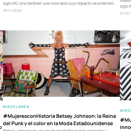
Madele
siglo XXI, sino también una visionaria cuyo impacto se extendió…
siglo 
18/11/2025
21/10
MISCELÁNEA
MISC
#MujeresconHistoria Betsey Johnson: la Reina
#Muj
del Punk y el color en la Moda Estadounidense
inno
o
Betsey Johnson es una de las diseñadoras más originales y