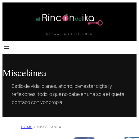
Saltar
al
contenido
Nº 144 · AGOSTO 2026
Miscelánea
Estilo de vida, planes, ahorro, bienestar digital y
reflexiones: todo lo que no cabe en una sola etiqueta,
contado con voz propia.
HOME
»
MISCELÁNEA