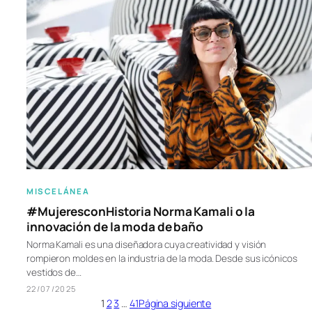
MISCELÁNEA
#MujeresconHistoria Norma Kamali o la
innovación de la moda de baño
Norma Kamali es una diseñadora cuya creatividad y visión
rompieron moldes en la industria de la moda. Desde sus icónicos
vestidos de…
22/07/2025
1
2
3
…
41
Página siguiente