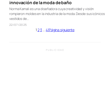
innovación de la moda de baño
Norma Kamali es una diseñadora cuya creatividad y visión
rompieron moldes en la industria de la moda. Desde sus icónicos
vestidos de…
22/07/2025
1
2
3
…
41
Página siguiente
PUBLICIDAD