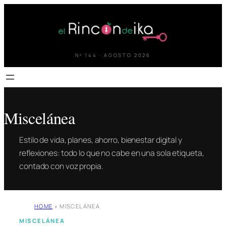
Saltar
al
contenido
Nº 144 · AGOSTO 2026
Miscelánea
Estilo de vida, planes, ahorro, bienestar digital y
reflexiones: todo lo que no cabe en una sola etiqueta,
contado con voz propia.
HOME
»
MISCELÁNEA
MISCELÁNEA