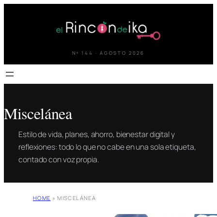
Saltar
al
contenido
Nº 144 · AGOSTO 2026
Miscelánea
Estilo de vida, planes, ahorro, bienestar digital y
reflexiones: todo lo que no cabe en una sola etiqueta,
contado con voz propia.
HOME
»
MISCELÁNEA