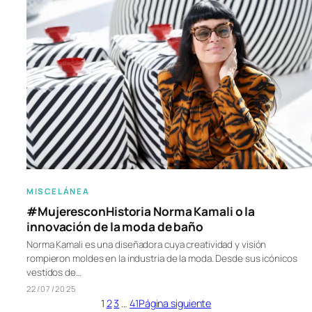
MISCELÁNEA
#MujeresconHistoria Norma Kamali o la
innovación de la moda de baño
Norma Kamali es una diseñadora cuya creatividad y visión
rompieron moldes en la industria de la moda. Desde sus icónicos
vestidos de…
22/07/2025
1
2
3
…
41
Página siguiente