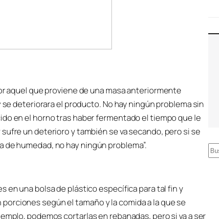
ador aquel que proviene de una masa anteriormente
y se deteriorara el producto. No hay ningún problema sin
ido en el horno tras haber fermentado el tiempo que le
sufre un deterioro y también se va secando, pero si se
da de humedad, no hay ningún problema”.
B
u
s
 en una bolsa de plástico específica para tal fin y
c
porciones según el tamaño y la comida a la que se
a
jemplo, podemos cortarlas en rebanadas, pero si va a ser
r