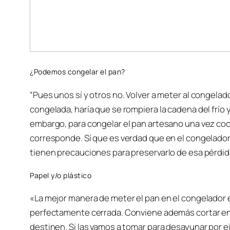
¿Podemos congelar el pan?
“Pues unos sí y otros no. Volver a meter al congel
congelada, haría que se rompiera la cadena del frío 
embargo, para congelar el pan artesano una vez coc
corresponde. Sí que es verdad que en el congelador 
tienen precauciones para preservarlo de esa pérdi
Papel y/o plástico
«La mejor manera de meter el pan en el congelador es
perfectamente cerrada. Conviene además cortar en 
destinen. Si las vamos a tomar para desayunar por e