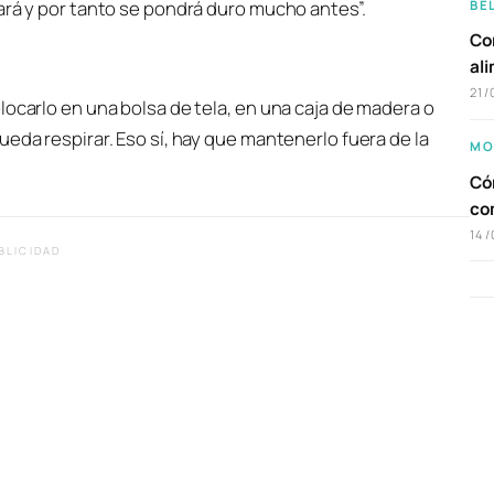
ará y por tanto se pondrá duro mucho antes”.
BE
Com
al
21/
locarlo en una bolsa de tela, en una caja de madera o
eda respirar. Eso sí, hay que mantenerlo fuera de la
MO
Cóm
co
14/
BLICIDAD