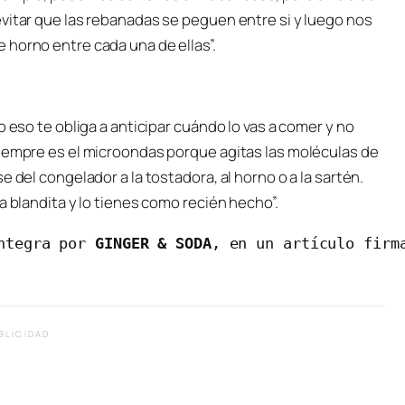
vitar que las rebanadas se peguen entre si y luego nos
 horno entre cada una de ellas”.
o eso te obliga a anticipar cuándo lo vas a comer y no
siempre es el microondas porque agitas las moléculas de
 del congelador a la tostadora, al horno o a la sartén.
a blandita y lo tienes como recién hecho”.
ntegra por 
GINGER & SODA
, en un artículo firm
BLICIDAD