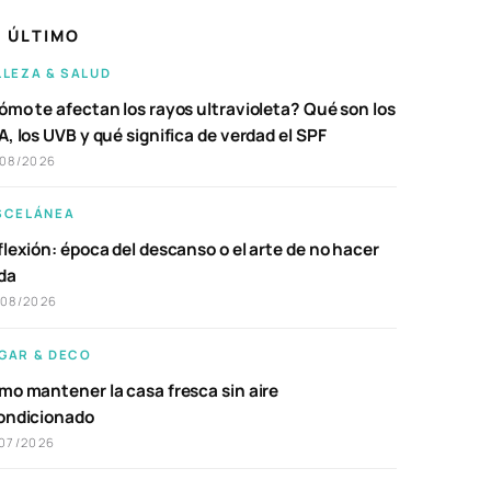
 ÚLTIMO
LLEZA & SALUD
ómo te afectan los rayos ultravioleta? Qué son los
, los UVB y qué significa de verdad el SPF
/08/2026
SCELÁNEA
lexión: época del descanso o el arte de no hacer
da
/08/2026
GAR & DECO
mo mantener la casa fresca sin aire
ondicionado
07/2026