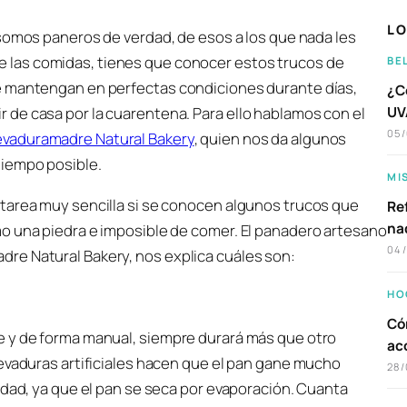
LO
mos paneros de verdad, de esos a los que nada les
e las comidas, tienes que conocer estos trucos de
BE
e mantengan en perfectas condiciones durante días,
¿C
UVA
de casa por la cuarentena. Para ello hablamos con el
05
evaduramadre Natural Bakery
, quien nos da algunos
tiempo posible.
MI
tarea muy sencilla si se conocen algunos trucos que
Ref
na
o una piedra e imposible de comer. El panadero artesano
04
re Natural Bakery, nos explica cuáles son:
HO
Có
e y de forma manual, siempre durará más que otro
ac
levaduras artificiales hacen que el pan gane mucho
28/
idad, ya que el pan se seca por evaporación. Cuanta