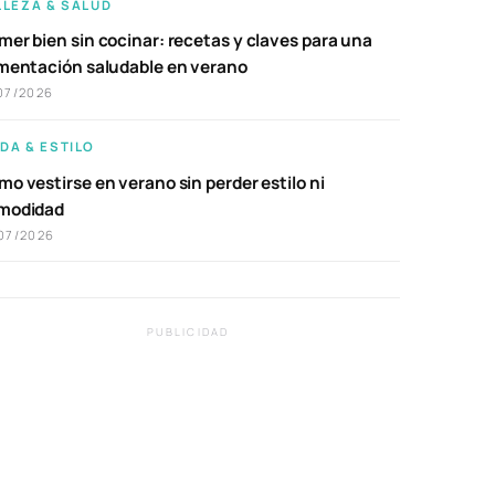
LLEZA & SALUD
er bien sin cocinar: recetas y claves para una
imentación saludable en verano
07/2026
DA & ESTILO
o vestirse en verano sin perder estilo ni
modidad
07/2026
PUBLICIDAD