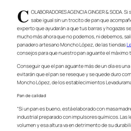
C
OLABORADORES AGENCIA GINGER & SODA. Si so
sabe igual sin un trocito de pan que acompañ
experto que ayudarán a que tus barras y hogazas s
mucho más ahora que no podemos, ni debemos, salir 
panadero artesano Moncho López, de las tiendas
L
consejos para que nuestro pan aguante el máximo 
Conseguir que el pan aguante más de un día es una 
evitarán que el pan se reseque y se quede duro com
Moncho López, de los establecimientos Levaduramad
Pan de calidad
“Si un pan es bueno, está elaborado con masa madr
industrial preparado con impulsores químicos. Las 
volumen y esa altura va en detrimento de su durabil