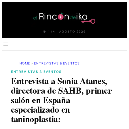
Saltar
al
contenido
Nº 144 · AGOSTO 2026
HOME
»
ENTREVISTAS & EVENTOS
ENTREVISTAS & EVENTOS
Entrevista a Sonia Atanes,
directora de SAHB, primer
salón en España
especializado en
taninoplastia: