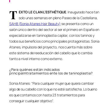
T
EXTO LE CLAN L’ESTHÉTIQUE
. Inaugurado hace tan
solo unas semanas en pleno Paseo de la Castellana,
SAHB (Sonia Atanes Hair Beauty)
se presenta como un
salón único dentro del sector al ser el primero en España en
especializarse en taninoplastia capilar, con los taninos y
todos sus beneficios como principales protagonistas. Sonia
Atanes, impulsora del proyecto, nos cuenta más sobre
este sistema de reeducación del cabello que lo cambia
tanto a nivel interno como externo.
¿Para quiénes están indicados
principalmtratamientos ente los de taninoplastia?
Sonia Atanes: “Para cualquier mujer que quiera cambiar
algo de su cabello con lo que no esté satisfecha. Lo bueno
es que contamos con hasta 23 tratamientos para
conseguir cualquier objetivo”.