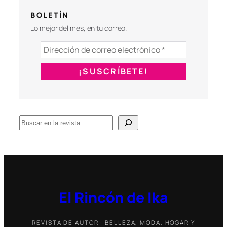
BOLETÍN
Lo mejor del mes, en tu correo.
B
u
s
c
a
r
El Rincón de Ika
REVISTA DE AUTOR · BELLEZA, MODA, HOGAR Y