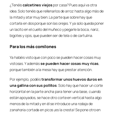
¿Tenéis
calcetines viejos
por casa? Pues aquí va otra
idea. Solo tenéis que rellenarlos de arroz hasta algo más de
la mitad y atar muy bien. La parte que sobre hay que
cortarla en dos porque son las orejas. Y ya solo queda poner
un lacito en el cuello del muñeco y pegarle la boca, nariz,
bigotes y ojos, que pueden ser de tela o de cartulina.
Para los más comilones
Ya habéis visto que con poco se pueden hacer cosas muy
vistosas. Y además
se pueden hacer cosas muy ricas
,
porque también a la mesa hay que prestar atención.
Por ejemplo, podéis
transformar unos huevos duros en
una gallina con sus pollitos
. Solo hay que hacer un corte
horizontal en la parte ancha para tener una base, cuando
están apoyados, se hace otro corte en vertical hasta algo
menos de la mitad y en él se introduce una rodaja de
zanahoria cortada en picos ¡es la cresta! Se pone otro en