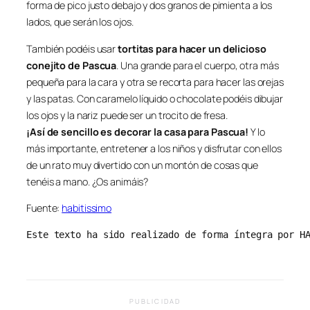
forma de pico justo debajo y dos granos de pimienta a los
lados, que serán los ojos.
También podéis usar
tortitas para hacer un delicioso
conejito de Pascua
. Una grande para el cuerpo, otra más
pequeña para la cara y otra se recorta para hacer las orejas
y las patas. Con caramelo líquido o chocolate podéis dibujar
los ojos y la nariz puede ser un trocito de fresa.
¡Así de sencillo es decorar la casa para Pascua!
Y lo
más importante, entretener a los niños y disfrutar con ellos
de un rato muy divertido con un montón de cosas que
tenéis a mano. ¿Os animáis?
Fuente:
habitissimo
Este texto ha sido realizado de forma íntegra por H
PUBLICIDAD