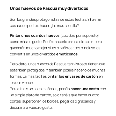
Unos huevos de Pascua muy divertidos
Son los grandes protagonistas de estas fechas. Y hay mil
cosas que podréis hacer. ¿Lo más sencillo?
Pintar unos cuantos huevos
(cocidos, por supuesto)
como más os guste. Podéis hacerlo en un solo color, pero
quedarán mucho mejor si les pintáis caritas o incluso los
convertís en unos divertidos
emoticonos
.
Pero claro, unos huevos de Pascua tan vistosos tienen que
estar bien protegidos. Y también podéis hacerlo de muchas
formas. La más fácil es
pintar los envases de cartón
en
los que vienen.
Pero si sois un poco mañosos, podéis
hacer una cesta
con
un simple plato de cartón, solo tenéis que hacer cuatro
cortes, superponer los bordes, pegarlos o graparlos y
decorarla a vuestro gusto.