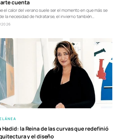
darte cuenta
 el calor del verano suele ser el momento en que más se
de la necesidad de hidratarse, el invierno también…
/2026
ELÁNEA
 Hadid: la Reina de las curvas que redefinió
rquitectura y el diseño