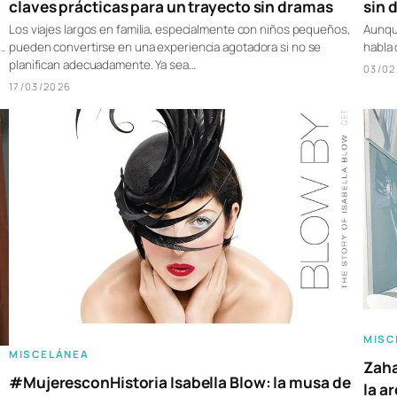
claves prácticas para un trayecto sin dramas
sin 
Los viajes largos en familia, especialmente con niños pequeños,
Aunque
pueden convertirse en una experiencia agotadora si no se
…
habla 
planifican adecuadamente. Ya sea…
03/02
17/03/2026
MISC
MISCELÁNEA
Zaha
#MujeresconHistoria Isabella Blow: la musa de
la a