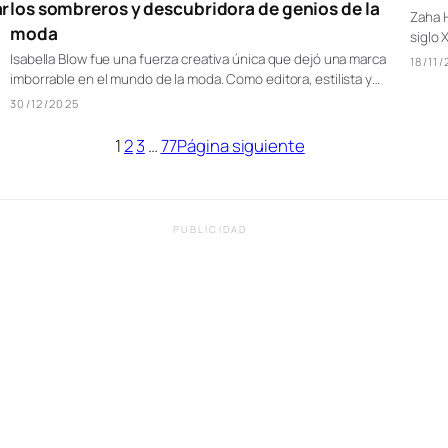
ar
los sombreros y descubridora de genios de la
Zaha H
moda
siglo 
Isabella Blow fue una fuerza creativa única que dejó una marca
18/11
imborrable en el mundo de la moda. Como editora, estilista y…
30/12/2025
1
2
3
…
77
Página siguiente
PUBLICIDAD