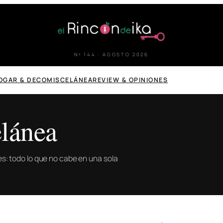
Nº 144 · AGOSTO 2026
OGAR & DECO
MISCELÁNEA
REVIEW & OPINIONES
lánea
ones: todo lo que no cabe en una sola