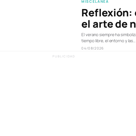
MISCELÁNEA
Reflexión:
el arte de 
El verano siempre ha simbolizad
tiempo libre, el entorno y las…
04/08/2026
PUBLICIDAD