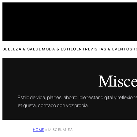
Saltar
al
contenido
BELLEZA & SALUD
MODA & ESTILO
ENTREVISTAS & EVENTOS
H
Misce
Estilo de vida, planes, ahorro, bienestar digital y reflexi
etiqueta, contado con voz propia.
HOME
»
MISCELÁNEA