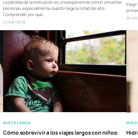
La pérdida de la motivación es una experiencia común a muchas
Elegir
personas, especialmente cuando llega la mitad del año.
primer
Comprender por qué…
26/05
02/06/2026
MISCELÁNEA
MISC
Cómo sobrevivir a los viajes largos con niños:
Hidr