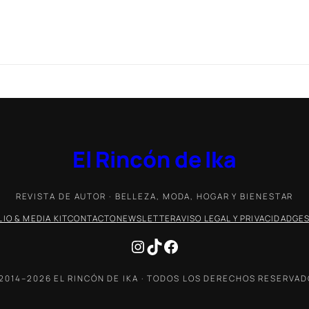
El Rincón de Ika
REVISTA DE AUTOR · BELLEZA, MODA, HOGAR Y BIENESTAR
IO & MEDIA KIT
CONTACTO
NEWSLETTER
AVISO LEGAL Y PRIVACIDAD
GES
Instagram
TikTok
Facebook
2014–2026 EL RINCÓN DE IKA · TODOS LOS DERECHOS RESERVA