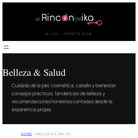
Saltar
al
contenido
Nº 144 · AGOSTO 2026
Belleza & Salud
Cuidado de la piel, cosmética, cabello y bienestar:
consejos prácticos, tendencias de belleza y
recomendaciones honestas contadas desde la
experiencia propia.
HOME
»
BELLEZA & SALUD