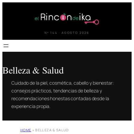
Saltar
al
contenido
Nº 144 · AGOSTO 2026
Belleza & Salud
Cuidado de la piel, cosmética, cabello y bienestar:
consejos prácticos, tendencias de belleza y
recomendaciones honestas contadas desde la
experiencia propia.
HOME
»
BELLEZA & SALUD