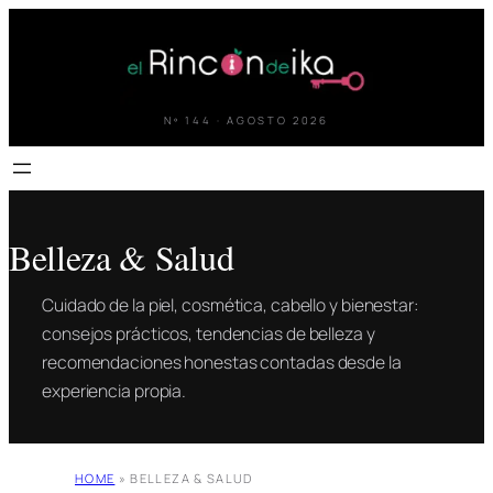
Saltar
al
contenido
Nº 144 · AGOSTO 2026
Belleza & Salud
Cuidado de la piel, cosmética, cabello y bienestar:
consejos prácticos, tendencias de belleza y
recomendaciones honestas contadas desde la
experiencia propia.
HOME
»
BELLEZA & SALUD