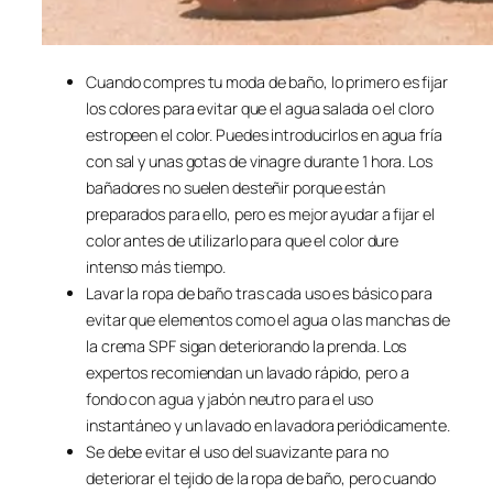
Cuando compres tu moda de baño, lo primero es fijar
los colores para evitar que el agua salada o el cloro
estropeen el color. Puedes introducirlos en agua fría
con sal y unas gotas de vinagre durante 1 hora. Los
bañadores no suelen desteñir porque están
preparados para ello, pero es mejor ayudar a fijar el
color antes de utilizarlo para que el color dure
intenso más tiempo.
Lavar la ropa de baño tras cada uso es básico para
evitar que elementos como el agua o las manchas de
la crema SPF sigan deteriorando la prenda. Los
expertos recomiendan un lavado rápido, pero a
fondo con agua y jabón neutro para el uso
instantáneo y un lavado en lavadora periódicamente.
Se debe evitar el uso del suavizante para no
deteriorar el tejido de la ropa de baño, pero cuando