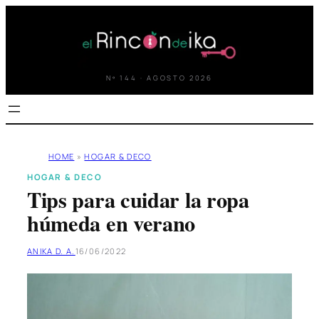
Saltar
al
contenido
Nº 144 · AGOSTO 2026
HOME
»
HOGAR & DECO
HOGAR & DECO
Tips para cuidar la ropa
húmeda en verano
ANIKA D. A.
16/06/2022