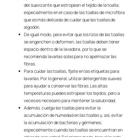
del suavizante que estropean el tejido de la toalla;
especialmente en el caso de las toallas de microfibra
que es más delicada de cuidar que las toallas de
algodón.
De igual modo, para evitar que los rizos de las toallas
se enganchen o deformen, las toallas deben tener
espacio dentro de la lavadora, por lo que se
recomienda lavarlas solas para no apelmazar las
fibras.
Para cuidar las toallas, fíjate en las etiquetas para
lavarlas. Por lo general, utilizar detergentes suaves
para ayudar a conservar las fibras. Las altas
temperaturas puedes estropear los tejidos, pero a
veces es necesario para mantener la salubridad.
Además, cuelga las toallas para evitar la
acumulación de humedad en las toallas y, así, evitar
la acumulación de bacterias y gérmenes;
especialmente cuando las toallas se encuentran en