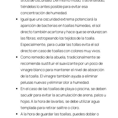
sitios de oscuridad. Del mismo modo, tras el lavado,
tiéndelas lo antes posible para evitar esa
concentración de humedad.
Igual que una oscuridad extrema potenciará la
aparición de bacterias en toallas húmedas, el sol
directo también acartona y hace que se endurezcan
las fibras; estropeando los tejidos de la toalla.
Especialmente, para cuidar las tollas evita el sol
directo en caso de toallas con colores muy vivos.
Como remedio de la abuela, tradicionalmente se
recomienda sustituir el suavizante por un poco de
vinagre blanco para mantener el nivel de absorción
de la toalla. El vinagre también ayuda a eliminar
pelusas nuevas y eliminar olor a humedad.
En el caso de las toallas de playa o piscina, se deben
sacudir para evitar la acumulación de arena, palos u
hojas. A la hora de lavarlas, se debe utilizar agua
templada para retirar salitre o cloro.
A la hora de guardar las toallas, puedes doblar o