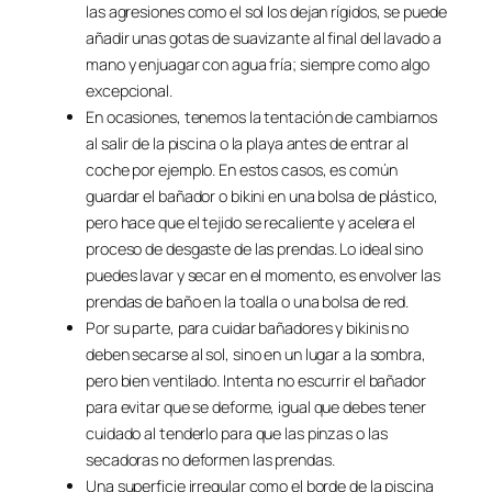
las agresiones como el sol los dejan rígidos, se puede
añadir unas gotas de suavizante al final del lavado a
mano y enjuagar con agua fría; siempre como algo
excepcional.
En ocasiones, tenemos la tentación de cambiarnos
al salir de la piscina o la playa antes de entrar al
coche por ejemplo. En estos casos, es común
guardar el bañador o bikini en una bolsa de plástico,
pero hace que el tejido se recaliente y acelera el
proceso de desgaste de las prendas. Lo ideal sino
puedes lavar y secar en el momento, es envolver las
prendas de baño en la toalla o una bolsa de red.
Por su parte, para cuidar bañadores y bikinis no
deben secarse al sol, sino en un lugar a la sombra,
pero bien ventilado. Intenta no escurrir el bañador
para evitar que se deforme, igual que debes tener
cuidado al tenderlo para que las pinzas o las
secadoras no deformen las prendas.
Una superficie irregular como el borde de la piscina