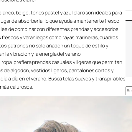
lanco, beige, tonos pastel y azul claro son ideales para
en lugar de absorberla, lo que ayuda a mantenerte fresco
ciles de combinar con diferentes prendas y accesorios.
frescos y veraniegos como rayas marineras, cuadros
Estos patrones no solo añaden un toque de estilo y
n la vibración y la energía del verano.
de ropa, prefiera prendas casuales y ligeras que permitan
 de algodón, vestidos ligeros, pantalones cortos y
día a día en el verano. Busca telas suaves y transpirables
 más calurosos.
B
u
s
c
a
r