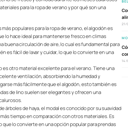
BE
ateriales para la ropa de verano y por qué son una
Com
al
21/
más populares para la ropa de verano, el algodón es
que lo hace ideal para mantenerse fresco en climas
MO
na buena circulación de aire, lo cual es fundamental para
Cóm
n es fácil de lavar y cuidar, lo que lo convierte en una
co
14/
no es otro material excelente para el verano. Tiene una
xcelente ventilación, absorbiendo la humedad y
ugarse más fácilmente que el algodón, esto también es
ndas de lino suelen ser elegantes y ofrecen una
 calurosos.
a de árboles de haya, el modal es conocido por su suavidad
e más tiempo en comparación con otros materiales. Es
, lo que lo convierte en una opción popular para prendas