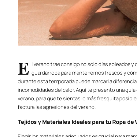
E
l verano trae consigo no solo días soleados y
guardarropa para mantenernos frescos y cómo
durante esta temporada puede marcar la diferencia ent
incomodidades del calor. Aquí te presento una guía
verano, para que te sientas lo más fresquita posib
factura las agresiones del verano.
Tejidos y Materiales Ideales para tu Ropa de
Elegir los materiales adecuados es crucial para m