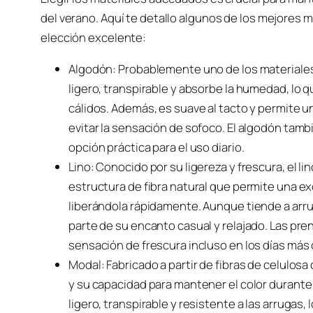
del verano. Aquí te detallo algunos de los mejores m
elección excelente:
Algodón: Probablemente uno de los materiales 
ligero, transpirable y absorbe la humedad, lo 
cálidos. Además, es suave al tacto y permite u
evitar la sensación de sofoco. El algodón tambié
opción práctica para el uso diario.
Lino: Conocido por su ligereza y frescura, el li
estructura de fibra natural que permite una e
liberándola rápidamente. Aunque tiende a arr
parte de su encanto casual y relajado. Las pre
sensación de frescura incluso en los días más
Modal: Fabricado a partir de fibras de celulos
y su capacidad para mantener el color durant
ligero, transpirable y resistente a las arrugas