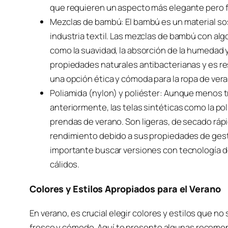
que requieren un aspecto más elegante pero f
Mezclas de bambú: El bambú es un material sos
industria textil. Las mezclas de bambú con alg
como la suavidad, la absorción de la humedad y
propiedades naturales antibacterianas y es re
una opción ética y cómoda para la ropa de ver
Poliamida (nylon) y poliéster: Aunque menos t
anteriormente, las telas sintéticas como la pol
prendas de verano. Son ligeras, de secado rápi
rendimiento debido a sus propiedades de gest
importante buscar versiones con tecnología de
cálidos.
Colores y Estilos Apropiados para el Verano
En verano, es crucial elegir colores y estilos que n
fresco y cómodo. Aquí te presento algunas recome