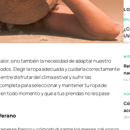
LO
BE
¿C
UVA
05
MI
 calor, sino también la necesidad de adaptar nuestro
Ref
dos. Elegir la ropa adecuada y cuidarla correctamente
na
re disfrutar del clima estival y sufrir las
04
 completa para seleccionar y mantener tu ropa de
le en todo momento y que a tus prendas no les pase
HO
Có
ac
 Verano
28/
antenerse fresco y cómodo durante los meses calurosos