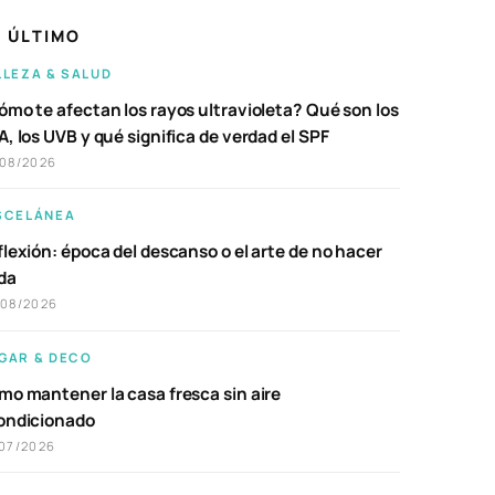
 ÚLTIMO
LLEZA & SALUD
ómo te afectan los rayos ultravioleta? Qué son los
, los UVB y qué significa de verdad el SPF
/08/2026
SCELÁNEA
lexión: época del descanso o el arte de no hacer
da
/08/2026
GAR & DECO
mo mantener la casa fresca sin aire
ondicionado
07/2026