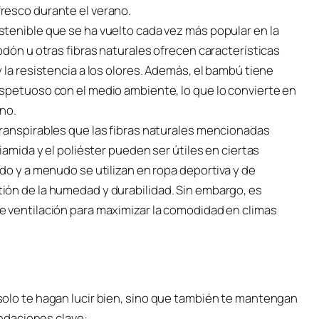
resco durante el verano.
tenible que se ha vuelto cada vez más popular en la
odón u otras fibras naturales ofrecen características
 la resistencia a los olores. Además, el bambú tiene
spetuoso con el medio ambiente, lo que lo convierte en
ano.
ranspirables que las fibras naturales mencionadas
iamida y el poliéster pueden ser útiles en ciertas
do y a menudo se utilizan en ropa deportiva y de
ión de la humedad y durabilidad. Sin embargo, es
 ventilación para maximizar la comodidad en climas
o solo te hagan lucir bien, sino que también te mantengan
ndaciones clave: