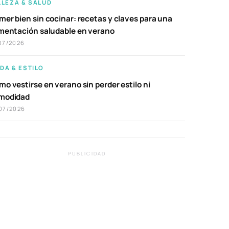
LLEZA & SALUD
er bien sin cocinar: recetas y claves para una
imentación saludable en verano
07/2026
DA & ESTILO
o vestirse en verano sin perder estilo ni
modidad
07/2026
PUBLICIDAD