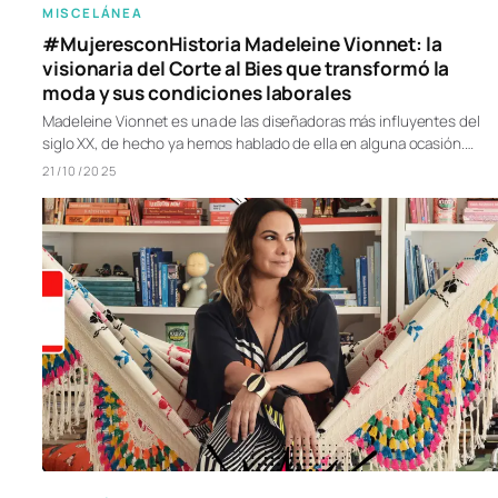
MISCELÁNEA
#MujeresconHistoria Madeleine Vionnet: la
visionaria del Corte al Bies que transformó la
moda y sus condiciones laborales
Madeleine Vionnet es una de las diseñadoras más influyentes del
siglo XX, de hecho ya hemos hablado de ella en alguna ocasión.…
21/10/2025