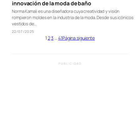
innovación de la moda de baño
Norma Kamali es una diseñadora cuya creatividad y visión
rompieron moldes en la industria de la moda. Desde sus icónicos
vestidos de…
22/07/2025
1
2
3
…
41
Página siguiente
PUBLICIDAD