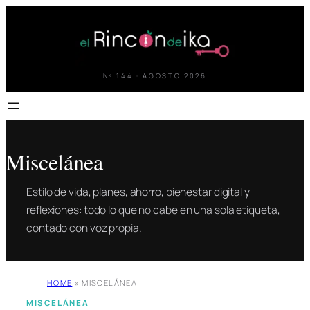
Saltar
al
contenido
Nº 144 · AGOSTO 2026
Miscelánea
Estilo de vida, planes, ahorro, bienestar digital y
reflexiones: todo lo que no cabe en una sola etiqueta,
contado con voz propia.
HOME
»
MISCELÁNEA
MISCELÁNEA