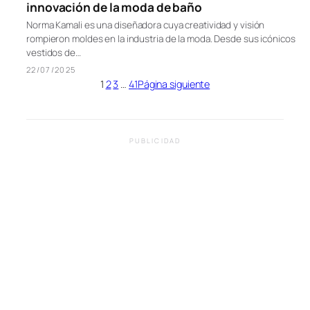
innovación de la moda de baño
Norma Kamali es una diseñadora cuya creatividad y visión
rompieron moldes en la industria de la moda. Desde sus icónicos
vestidos de…
22/07/2025
1
2
3
…
41
Página siguiente
PUBLICIDAD