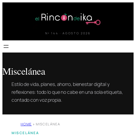
Saltar
al
contenido
Nº 144 · AGOSTO 2026
Miscelánea
Estilo de vida, planes, ahorro, bienestar digital y
reflexiones: todo lo que no cabe en una sola etiqueta,
contado con voz propia.
HOME
»
MISCELÁNEA
MISCELÁNEA