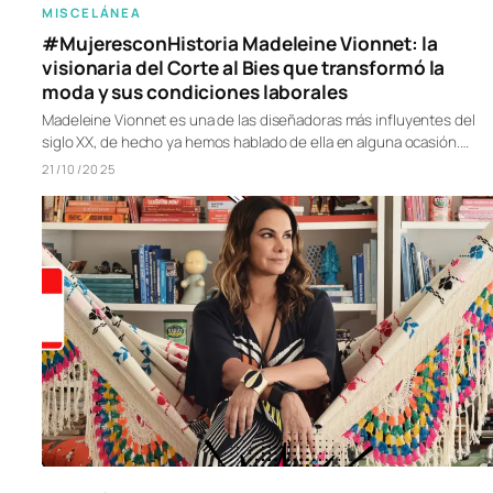
MISCELÁNEA
#MujeresconHistoria Madeleine Vionnet: la
visionaria del Corte al Bies que transformó la
moda y sus condiciones laborales
Madeleine Vionnet es una de las diseñadoras más influyentes del
siglo XX, de hecho ya hemos hablado de ella en alguna ocasión.…
21/10/2025