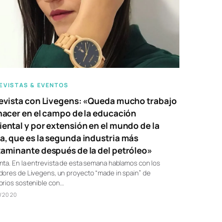
EVISTAS & EVENTOS
evista con Livegens: «Queda mucho trabajo
hacer en el campo de la educación
ental y por extensión en el mundo de la
, que es la segunda industria más
aminante después de la del petróleo»
ta. En la entrevista de esta semana hablamos con los
ores de Livegens, un proyecto “made in spain” de
orios sostenible con…
/2020