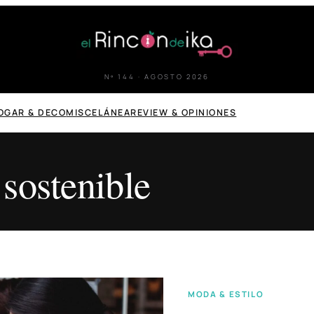
Nº 144 · AGOSTO 2026
OGAR & DECO
MISCELÁNEA
REVIEW & OPINIONES
sostenible
MODA & ESTILO