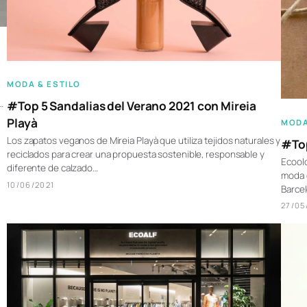
MODA & ESTILO
…
#Top 5 Sandalias del Verano 2021 con Mireia
Playà
MODA
Los zapatos veganos de Mireia Playà que utiliza tejidos naturales y
#Top
reciclados para crear una propuesta sostenible, responsable y
Ecoolo
diferente de calzado…
moda 
10/06/2021
Barcel
27/05