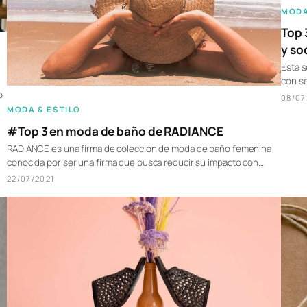
MODA
Top 
y so
Esta 
con s
o
08/07
MODA & ESTILO
#Top 3 en moda de baño de RADIANCE
RADIANCE es una firma de colección de moda de baño femenina
conocida por ser una firma que busca reducir su impacto con…
22/07/2021