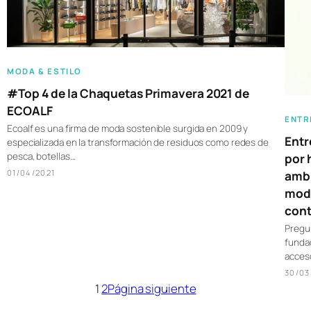
MODA & ESTILO
#Top 4 de la Chaquetas Primavera 2021 de
ECOALF
ENTR
Ecoalf es una firma de moda sostenible surgida en 2009 y
Entr
especializada en la transformación de residuos como redes de
pesca, botellas…
por 
01/04/2021
ambi
moda
cont
Pregun
fundad
acces
30/03
1
2
Página siguiente