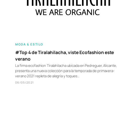
MODA & ESTILO
#Top 4 de Tiralahilacha, viste Ecofashion este
verano
La firma ecofashion Tiralahilacha ubicada en Pedreguer, Alicante,
presenta una nueva colección para la temporada de primavera-
verano 2021 repleta de alegría y toques…
06/05/2021