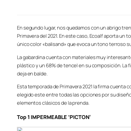
En segundo lugar, nos quedamos con un abrigo trenc
Primavera del 2021. En este caso, Ecoalf aporta un t
único color «balisand» que evoca un tono terroso s
La gabardina cuenta con materiales muy interesante
plástico y un 68% de tencel en su composición. La f
deja en balde.
Esta temporada de Primavera 2021 la firma cuenta c
elegido este entre todas las opciones por su diseño 
elementos clásicos de la prenda.
Top 1 IMPERMEABLE ‘PICTON’