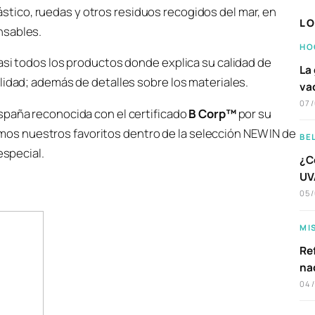
stico, ruedas y otros residuos recogidos del mar, en
LO
nsables.
HO
asi todos los productos donde explica su calidad de
La 
lidad; además de detalles sobre los materiales.
va
07
spaña reconocida con el certificado
B Corp™
por su
s nuestros favoritos dentro de la selección NEW IN de
BE
especial.
¿C
UVA
05
MI
Ref
na
04