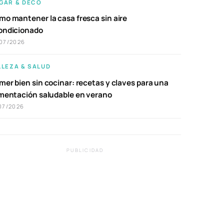
GAR & DECO
mo mantener la casa fresca sin aire
ondicionado
07/2026
LLEZA & SALUD
er bien sin cocinar: recetas y claves para una
imentación saludable en verano
07/2026
PUBLICIDAD