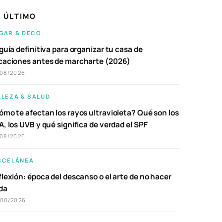
 ÚLTIMO
GAR & DECO
guía definitiva para organizar tu casa de
caciones antes de marcharte (2026)
/08/2026
LLEZA & SALUD
ómo te afectan los rayos ultravioleta? Qué son los
, los UVB y qué significa de verdad el SPF
/08/2026
SCELÁNEA
lexión: época del descanso o el arte de no hacer
da
/08/2026