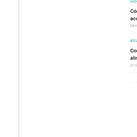
HO
Có
ac
28/
BE
Com
al
21/