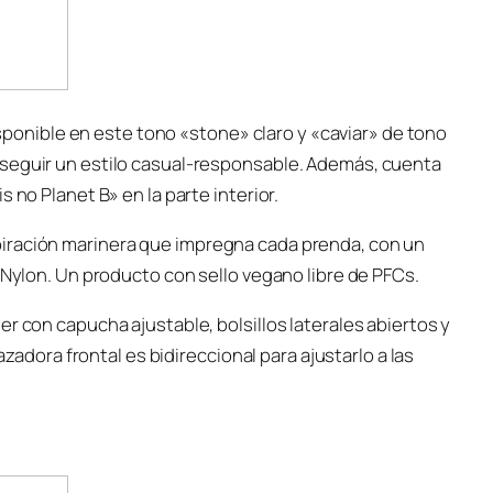
nible en este tono «stone» claro y «caviar» de tono
nseguir un estilo casual-responsable. Además, cuenta
 no Planet B» en la parte interior.
iración marinera que impregna cada prenda, con un
 Nylon. Un producto con sello vegano libre de PFCs.
r con capucha ajustable, bolsillos laterales abiertos y
cazadora frontal es bidireccional para ajustarlo a las