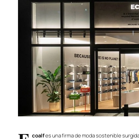
coalf
es una firma de moda sostenible surgida