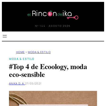
Saltar
al
contenido
Nº 144 · AGOSTO 2026
HOME
»
MODA & ESTILO
MODA & ESTILO
#Top 4 de Ecoology, moda
eco-sensible
ANIKA D. A.
27/05/2021