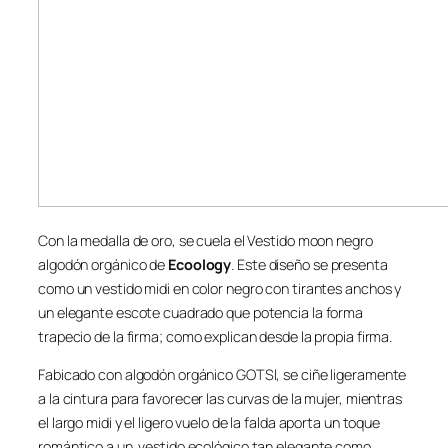
Con la medalla de oro, se cuela el Vestido moon negro
algodón orgánico de
Ecoology
. Este diseño se presenta
como un vestido midi en color negro con tirantes anchos y
un elegante escote cuadrado que potencia la forma
trapecio de la firma; como explican desde la propia firma.
Fabicado con algodón orgánico GOTSl, se ciñe ligeramente
a la cintura para favorecer las curvas de la mujer, mientras
el largo midi y el ligero vuelo de la falda aporta un toque
romántico a un vestido ecológico tan elegante como