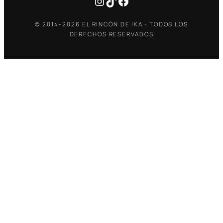
Instagram
TikTok
Facebook
© 2014–2026 EL RINCÓN DE IKA · TODOS LOS
DERECHOS RESERVADOS