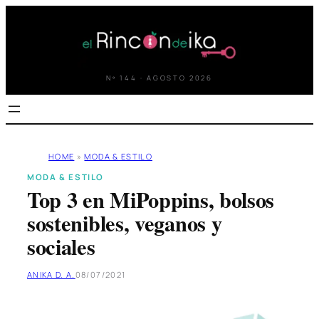
Saltar
al
contenido
Nº 144 · AGOSTO 2026
HOME
»
MODA & ESTILO
MODA & ESTILO
Top 3 en MiPoppins, bolsos
sostenibles, veganos y
sociales
ANIKA D. A.
08/07/2021