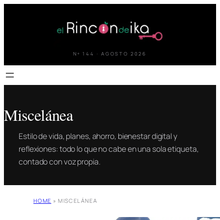
Saltar
al
contenido
Nº 144 · AGOSTO 2026
Miscelánea
Estilo de vida, planes, ahorro, bienestar digital y
reflexiones: todo lo que no cabe en una sola etiqueta,
contado con voz propia.
HOME
»
MISCELÁNEA