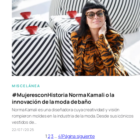
MISCELÁNEA
#MujeresconHistoria Norma Kamali o la
innovación de la moda de baño
Norma Kamali es una diseñadora cuya creatividad y visión
rompieron moldes en la industria de la moda. Desde sus icónicos
vestidos de…
22/07/2025
1
2
3
…
41
Página siguiente