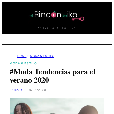
Saltar
al
contenido
Nº 144 · AGOSTO 2026
HOME
»
MODA & ESTILO
MODA & ESTILO
#Moda Tendencias para el
verano 2020
ANIKA D. A.
09/06/2020