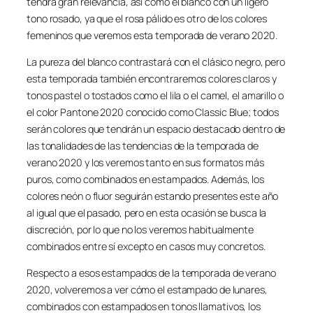
tendrá gran relevancia, así como el blanco con un ligero
tono rosado, ya que el rosa pálido es otro de los colores
femeninos que veremos esta temporada de verano 2020.
La pureza del blanco contrastará con el clásico negro, pero
esta temporada también encontraremos colores claros y
tonos pastel o tostados como el lila o el camel, el amarillo o
el color Pantone 2020 conocido como Classic Blue; todos
serán colores que tendrán un espacio destacado dentro de
las tonalidades de las tendencias de la temporada de
verano 2020 y los veremos tanto en sus formatos más
puros, como combinados en estampados. Además, los
colores neón o fluor seguirán estando presentes este año
al igual que el pasado, pero en esta ocasión se busca la
discreción, por lo que no los veremos habitualmente
combinados entre sí excepto en casos muy concretos.
Respecto a esos estampados de la temporada de verano
2020, volveremos a ver cómo el estampado de lunares,
combinados con estampados en tonos llamativos, los