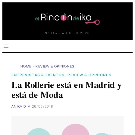
Saltar
al
contenido
Nº 144 · AGOSTO 2026
HOME
»
REVIEW & OPINIONES
ENTREVISTAS & EVENTOS
, 
REVIEW & OPINIONES
La Rollerie está en Madrid y
está de Moda
ANIKA D. A.
26/03/2018