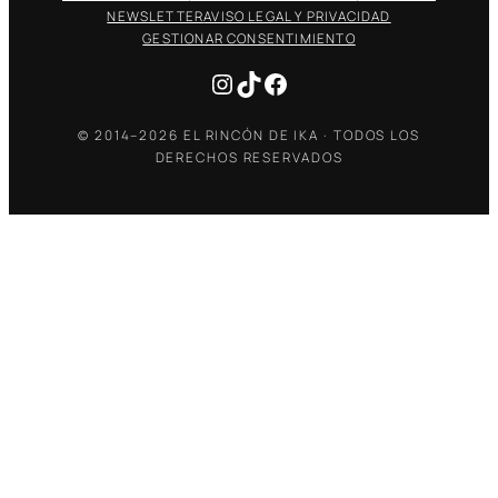
NEWSLETTER
AVISO LEGAL Y PRIVACIDAD
GESTIONAR CONSENTIMIENTO
Instagram
TikTok
Facebook
© 2014–2026 EL RINCÓN DE IKA · TODOS LOS
DERECHOS RESERVADOS