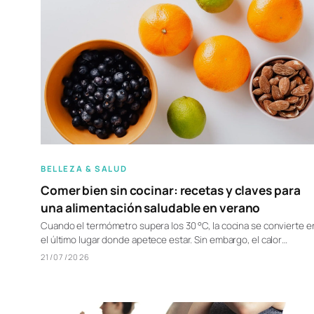
BELLEZA & SALUD
Comer bien sin cocinar: recetas y claves para
una alimentación saludable en verano
Cuando el termómetro supera los 30 °C, la cocina se convierte e
el último lugar donde apetece estar. Sin embargo, el calor…
21/07/2026