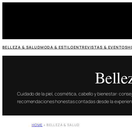
Saltar
al
contenido
BELLEZA & SALUD
MODA & ESTILO
ENTREVISTAS & EVENTOS
H
Belle
Cuidado de la piel, cosmética, cabello y bienestar: conse
recomendaciones honestas contadas desde la experienc
HOME
»
BELLEZA & SALUD