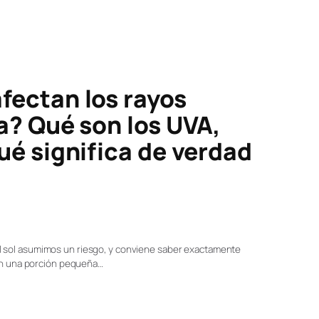
fectan los rayos
a? Qué son los UVA,
ué significa de verdad
 sol asumimos un riesgo, y conviene saber exactamente
son una porción pequeña…