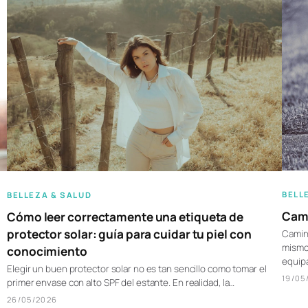
BELL
BELLEZA & SALUD
Cami
Cómo leer correctamente una etiqueta de
protector solar: guía para cuidar tu piel con
Camina
mismo 
conocimiento
equipa
Elegir un buen protector solar no es tan sencillo como tomar el
19/05
primer envase con alto SPF del estante. En realidad, la…
26/05/2026