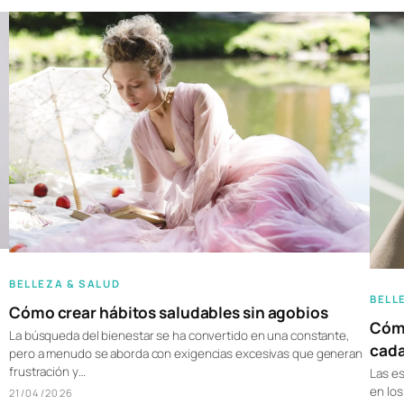
BELLEZA & SALUD
BELL
Cómo crear hábitos saludables sin agobios
Cómo
La búsqueda del bienestar se ha convertido en una constante,
cad
pero a menudo se aborda con exigencias excesivas que generan
frustración y…
Las es
en los
21/04/2026