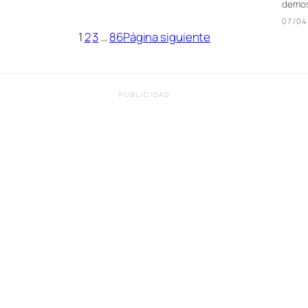
demos
07/04
1
2
3
…
86
Página siguiente
PUBLICIDAD