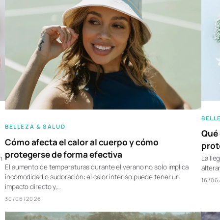
BELL
BELLEZA & SALUD
Qué 
Cómo afecta el calor al cuerpo y cómo
prot
protegerse de forma efectiva
La lle
n
El aumento de temperaturas durante el verano no solo implica
altera
incomodidad o sudoración: el calor intenso puede tener un
16/06
impacto directo y,…
30/06/2026