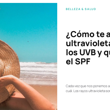
BELLEZA & SALUD
¿Cómo te a
ultraviolet
los UVB y q
el SPF
Cada vez que nos ponemos al
cuál. Los rayos ultravioleta 