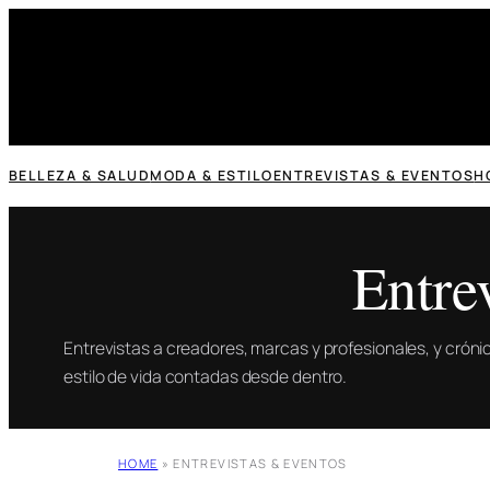
Saltar
al
contenido
BELLEZA & SALUD
MODA & ESTILO
ENTREVISTAS & EVENTOS
H
Entre
Entrevistas a creadores, marcas y profesionales, y crón
estilo de vida contadas desde dentro.
HOME
»
ENTREVISTAS & EVENTOS