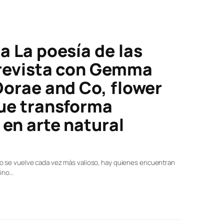
a La poesía de las
trevista con Gemma
Dorae and Co, flower
ue transforma
en arte natural
 se vuelve cada vez más valioso, hay quienes encuentran
sino…