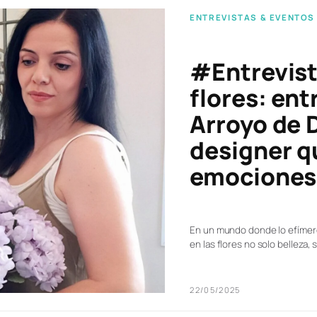
ENTREVISTAS & EVENTOS
#Entrevist
flores: en
Arroyo de 
designer q
emociones 
En un mundo donde lo efímero
en las flores no solo belleza, 
22/05/2025