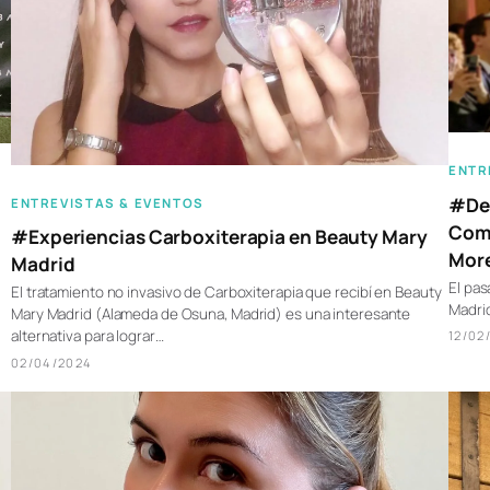
ENTR
#Des
ENTREVISTAS & EVENTOS
Comp
#Experiencias Carboxiterapia en Beauty Mary
More
Madrid
El pas
El tratamiento no invasivo de Carboxiterapia que recibí en Beauty
Madrid
Mary Madrid (Alameda de Osuna, Madrid) es una interesante
alternativa para lograr…
12/02
02/04/2024