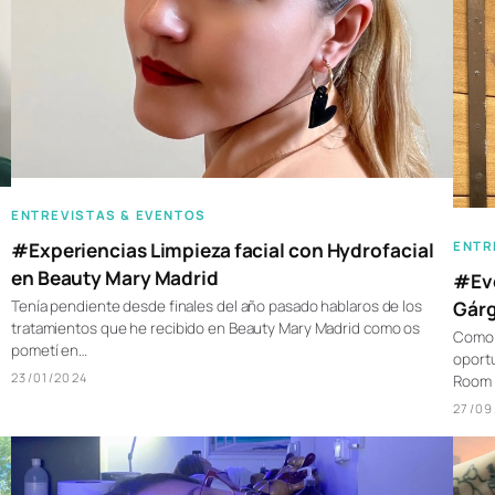
ENTREVISTAS & EVENTOS
ENTR
#Experiencias Limpieza facial con Hydrofacial
en Beauty Mary Madrid
#Eve
Gárg
Tenía pendiente desde finales del año pasado hablaros de los
tratamientos que he recibido en Beauty Mary Madrid como os
Como 
pometí en…
oportu
23/01/2024
Room 
27/09