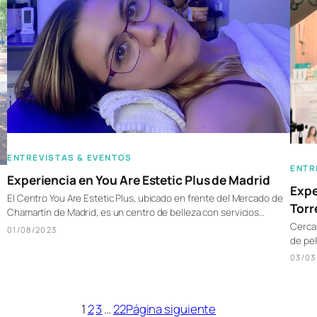
ENTREVISTAS & EVENTOS
ENTR
Experiencia en You Are Estetic Plus de Madrid
Expe
El Centro You Are Estetic Plus, ubicado en frente del Mercado de
Torr
Chamartín de Madrid, es un centro de belleza con servicios…
Cerca 
01/08/2023
de pel
03/03
1
2
3
…
22
Página siguiente