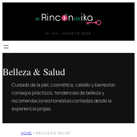
Saltar
al
contenido
Nº 144 · AGOSTO 2026
Belleza & Salud
Cuidado de la piel, cosmética, cabello y bienestar:
consejos prácticos, tendencias de belleza y
recomendaciones honestas contadas desde la
experiencia propia.
HOME
»
BELLEZA & SALUD