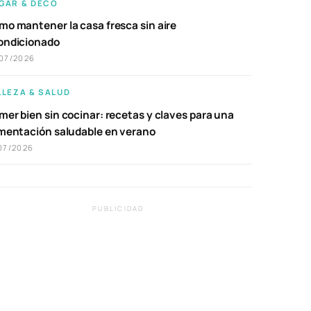
GAR & DECO
mo mantener la casa fresca sin aire
ondicionado
07/2026
LLEZA & SALUD
er bien sin cocinar: recetas y claves para una
imentación saludable en verano
07/2026
PUBLICIDAD