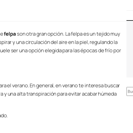
de
felpa
son otra gran opción. La felpa es un tejido muy
rar y una circulación del aire en la piel, regulando la
ele ser una opción elegida para las épocas de frío por
ra el verano. En general, en verano te interesa buscar
B
a y una alta transpiración para evitar acabar húmeda
u
s
ado.
c
a
r