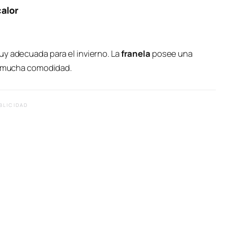
calor
uy adecuada para el invierno. La
franela
posee una
ta mucha comodidad.
BLICIDAD