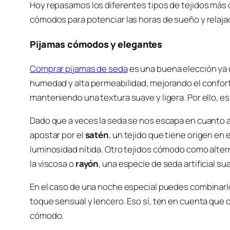
Hoy repasamos los diferentes tipos de tejidos más 
cómodos para potenciar las horas de sueño y relajac
Pijamas cómodos y elegantes
Comprar pijamas de seda
es una buena elección ya 
humedad y alta permeabilidad, mejorando el confort
manteniendo una textura suave y ligera. Por ello, e
Dado que a veces la seda se nos escapa en cuanto a
apostar por el
satén
, un tejido que tiene origen en e
luminosidad nítida. Otro tejidos cómodo como altern
la viscosa o
rayón
, una especie de seda artificial su
En el caso de una noche especial puedes combinar
toque sensual y lencero. Eso sí, ten en cuenta qu
cómodo.