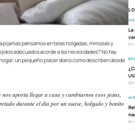
LO
HO
La 
va
a pijamas pensamos en telas holgadas, mimosas y
07
 tejidos adecuados acorde a las necesidades? No hay
BE
 hogar; un pequeño placer diario como describen desde
:
¿C
UVA
05
e nos aporta llegar a casa y cambiarnos esos jeans,
MI
retado durante el día por un suave, holgado y bonito
Ref
na
04