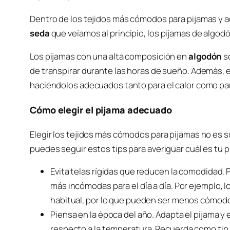
Dentro de los tejidos más cómodos para pijamas y a
seda
que veíamos al principio, los pijamas de algod
Los pijamas con una alta composición en
algodón
s
de transpirar durante las horas de sueño. Además, 
haciéndolos adecuados tanto para el calor como para
Cómo elegir el pijama adecuado
Elegir los tejidos más cómodos para pijamas no es suf
puedes seguir estos tips para averiguar cuál es tu p
Evita telas rígidas que reducen la comodidad. 
más incómodas para el día a día. Por ejemplo, l
habitual, por lo que pueden ser menos cómodo
Piensa en la época del año. Adapta el pijama y 
respecto a la temperatura. Recuerda como tip 