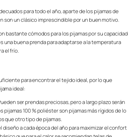
decuados para todo el año, aparte de los pijamas de
ón son un clásico imprescindible por un buen motivo.
on bastante cómodos para los pijamas por su capacidad
es una buena prenda para adaptarse a la temperatura
 el frío.
iciente para encontrar el tejido ideal, por lo que
ijama ideal:
Pueden ser prendas preciosas, pero a largo plazo serán
os pijamas 100 % poliéster son pijamas más rígidos de lo
s que otro tipo de pijamas.
el diseño a cada época del año para maximizar el confort
básico que para el calor se recomiendan telas de