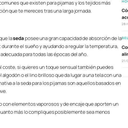
HO
comunes que existen para pijamas y los tejidos más
Có
ión que te mereces tras una larga jornada.
ac
28/
que la
seda
posee una gran capacidad de absorción de la
BE
 durante el sueño y ayudando a regular la temperatura,
Com
s adecuada para todas las épocas del año.
al
21/
l coste, si quieres un toque sensual también puedes
l algodón o el lino brilloso que da lugar a una tela con una
ativa a la seda para los pijamas son aquellos basados en
ave.
lo con elementos vaporosos y de encaje que aporten un
e cuanto más lo compliques posiblemente sea menos