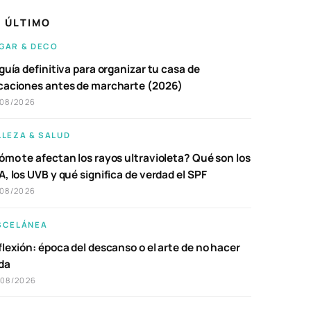
 ÚLTIMO
GAR & DECO
guía definitiva para organizar tu casa de
caciones antes de marcharte (2026)
/08/2026
LLEZA & SALUD
ómo te afectan los rayos ultravioleta? Qué son los
, los UVB y qué significa de verdad el SPF
/08/2026
SCELÁNEA
lexión: época del descanso o el arte de no hacer
da
/08/2026