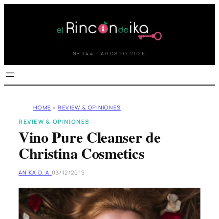
Saltar
al
contenido
Nº 144 · AGOSTO 2026
HOME
»
REVIEW & OPINIONES
REVIEW & OPINIONES
Vino Pure Cleanser de
Christina Cosmetics
ANIKA D. A.
03/12/2019