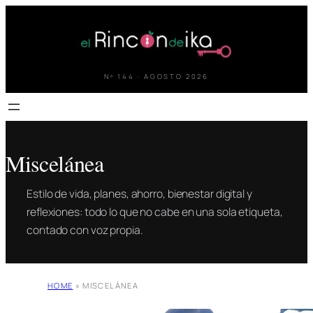
Saltar
al
contenido
Nº 144 · AGOSTO 2026
Miscelánea
Estilo de vida, planes, ahorro, bienestar digital y
reflexiones: todo lo que no cabe en una sola etiqueta,
contado con voz propia.
HOME
»
MISCELÁNEA