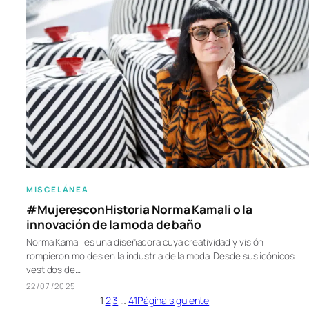
MISCELÁNEA
#MujeresconHistoria Norma Kamali o la
innovación de la moda de baño
Norma Kamali es una diseñadora cuya creatividad y visión
rompieron moldes en la industria de la moda. Desde sus icónicos
vestidos de…
22/07/2025
1
2
3
…
41
Página siguiente