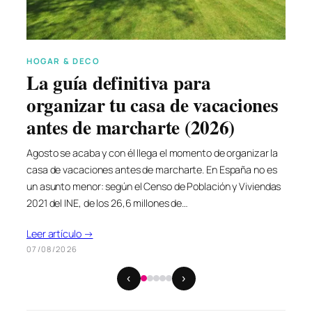
BELLEZA & SALUD
¿Cómo te afectan los rayos
ultravioleta? Qué son los UVA,
los UVB y qué significa de
verdad el SPF
Cada vez que nos ponemos al sol asumimos un riesgo, y
conviene saber exactamente cuál. Los rayos ultravioleta
son una porción pequeña de la radiación solar, pero son los
responsables de casi todo lo que después lamentamos:
quemaduras, manchas, arrugas…
Leer artículo →
05/08/2026