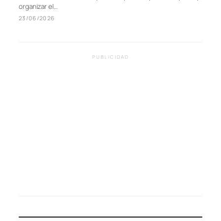
guía para un cambio de armario consciente y
funcional
Con la llegada del calor, el cambio de armario se vuelve
inevitable. Es el momento perfecto para simplificar, depurar y
organizar el…
23/06/2026
PUBLICIDAD